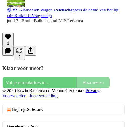
🎧 #226 Kinderen vragen wetenschappers de hemd van het lijf
: de Klokhuis Vragendag:
jun 17
Erwin Balkema
and
M.P.Gerkema
•
1
2
Klaar voor meer?
Abonneren
© 2026 Erwin Balkema en Menno Gerkema
·
Privacy
∙
Voorwaarden
∙
Incassomelding
Begin je Substack
Download de App