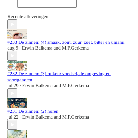
Recente afleveringen
#233 De zinnen: (4) smaak, zout, zuur, zoet, bitter en umami
aug 5
Erwin Balkema
and
M.P.Gerkema
•
#232 De zinnen: (3) ruiken: voedsel, de omgeving en
soortgenoten
jul 29
Erwin Balkema
and
M.P.Gerkema
•
#231 De zinnen: (2) horen
jul 22
Erwin Balkema
and
M.P.Gerkema
•