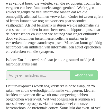
was van dat boek, die website, van die ex-collega. Toch is het
vergeten een heel functionele aangelegenheid. We krijgen
zoveel dagelijks zo veel informatie binnen dat we die
onmogelijk allemaal kunnen verwerken. Codes tot zeven cijfers
of letters kunnen we nog net voor een paar seconden
vasthouden. Als het belangrijk is sturen we die informatie via
een structuur midden in onze hersenen, de hippocampus, naar
de hersenschors en kunnen we het nog wat langer onthouden
door verbindingen tussen hersencellen te maken en te
versterken, de zogenaamde synapsen. Maar dan komt gelukkig
het proces van uitfilteren van informatie, een actief opschonen
en verbreken van die synapsen.
Is deze Email nieuwsbrief naar je door gestuurd meld je dan
hieronder gratis aan!
Abonneren
Dat uitwis-proces wordt nog versterkt in onze slaap, en zo
raken we al die overbodige informatie van geuren, kleuren,
beelden en vormen die we uit onze omgeving hebben
opgenomen weer kwijt. Wat wel opgeslagen is kunnen we
meestal weer oproepen, via het voorste deel van onze
hersenschors, de prefontale cortex. Soms lukt dat even, of veel