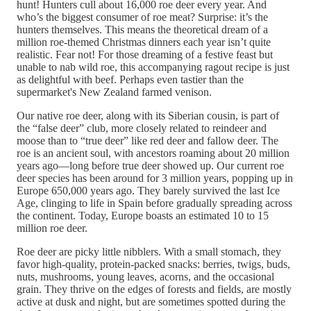
hunt! Hunters cull about 16,000 roe deer every year. And
who’s the biggest consumer of roe meat? Surprise: it’s the
hunters themselves. This means the theoretical dream of a
million roe-themed Christmas dinners each year isn’t quite
realistic. Fear not! For those dreaming of a festive feast but
unable to nab wild roe, this accompanying ragout recipe is just
as delightful with beef. Perhaps even tastier than the
supermarket's New Zealand farmed venison.
Our native roe deer, along with its Siberian cousin, is part of
the “false deer” club, more closely related to reindeer and
moose than to “true deer” like red deer and fallow deer. The
roe is an ancient soul, with ancestors roaming about 20 million
years ago—long before true deer showed up. Our current roe
deer species has been around for 3 million years, popping up in
Europe 650,000 years ago. They barely survived the last Ice
Age, clinging to life in Spain before gradually spreading across
the continent. Today, Europe boasts an estimated 10 to 15
million roe deer.
Roe deer are picky little nibblers. With a small stomach, they
favor high-quality, protein-packed snacks: berries, twigs, buds,
nuts, mushrooms, young leaves, acorns, and the occasional
grain. They thrive on the edges of forests and fields, are mostly
active at dusk and night, but are sometimes spotted during the