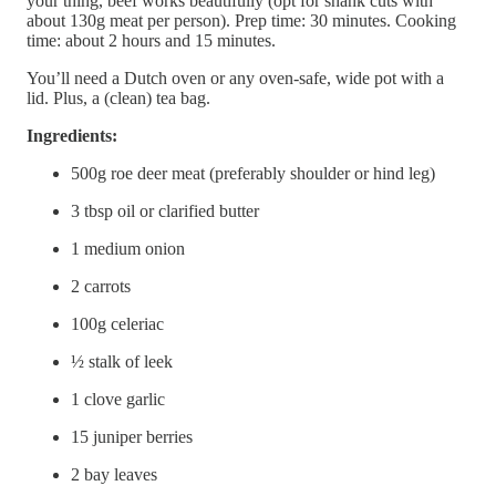
your thing, beef works beautifully (opt for shank cuts with
about 130g meat per person). Prep time: 30 minutes. Cooking
time: about 2 hours and 15 minutes.
You’ll need a Dutch oven or any oven-safe, wide pot with a
lid. Plus, a (clean) tea bag.
Ingredients:
500g roe deer meat (preferably shoulder or hind leg)
3 tbsp oil or clarified butter
1 medium onion
2 carrots
100g celeriac
½ stalk of leek
1 clove garlic
15 juniper berries
2 bay leaves