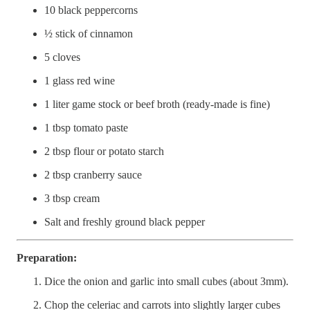
10 black peppercorns
½ stick of cinnamon
5 cloves
1 glass red wine
1 liter game stock or beef broth (ready-made is fine)
1 tbsp tomato paste
2 tbsp flour or potato starch
2 tbsp cranberry sauce
3 tbsp cream
Salt and freshly ground black pepper
Preparation:
Dice the onion and garlic into small cubes (about 3mm).
Chop the celeriac and carrots into slightly larger cubes