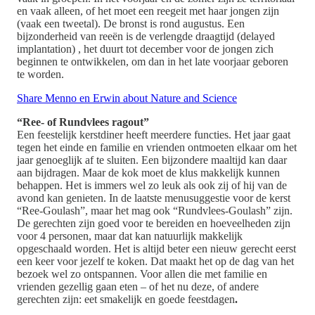
en vaak alleen, of het moet een reegeit met haar jongen zijn
(vaak een tweetal). De bronst is rond augustus. Een
bijzonderheid van reeën is de verlengde draagtijd (delayed
implantation) , het duurt tot december voor de jongen zich
beginnen te ontwikkelen, om dan in het late voorjaar geboren
te worden.
Share Menno en Erwin about Nature and Science
“Ree- of Rundvlees ragout”
Een feestelijk kerstdiner heeft meerdere functies. Het jaar gaat
tegen het einde en familie en vrienden ontmoeten elkaar om het
jaar genoeglijk af te sluiten. Een bijzondere maaltijd kan daar
aan bijdragen. Maar de kok moet de klus makkelijk kunnen
behappen. Het is immers wel zo leuk als ook zij of hij van de
avond kan genieten. In de laatste menusuggestie voor de kerst
“Ree-Goulash”, maar het mag ook “Rundvlees-Goulash” zijn.
De gerechten zijn goed voor te bereiden en hoeveelheden zijn
voor 4 personen, maar dat kan natuurlijk makkelijk
opgeschaald worden. Het is altijd beter een nieuw gerecht eerst
een keer voor jezelf te koken. Dat maakt het op de dag van het
bezoek wel zo ontspannen. Voor allen die met familie en
vrienden gezellig gaan eten – of het nu deze, of andere
gerechten zijn: eet smakelijk en goede feestdagen
.