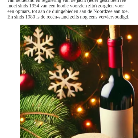
van heideland en regulering van de jacht (ieder geschoten ree
moet sinds 1954 van een loodje voorzien zijn) zorgden voor
een opmars, tot aan de duingebieden aan de Noordzee aan toe.
En sinds 1980 is de reeën-stand zelfs nog eens verviervoudigd.