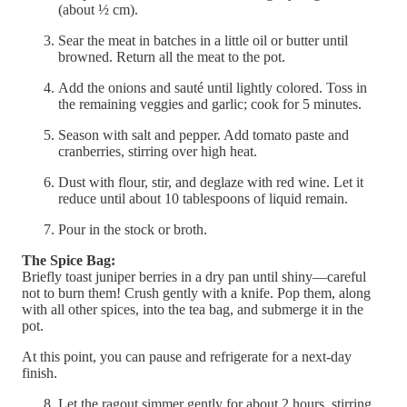
(about ½ cm).
Sear the meat in batches in a little oil or butter until
browned. Return all the meat to the pot.
Add the onions and sauté until lightly colored. Toss in
the remaining veggies and garlic; cook for 5 minutes.
Season with salt and pepper. Add tomato paste and
cranberries, stirring over high heat.
Dust with flour, stir, and deglaze with red wine. Let it
reduce until about 10 tablespoons of liquid remain.
Pour in the stock or broth.
The Spice Bag:
Briefly toast juniper berries in a dry pan until shiny—careful
not to burn them! Crush gently with a knife. Pop them, along
with all other spices, into the tea bag, and submerge it in the
pot.
At this point, you can pause and refrigerate for a next-day
finish.
Let the ragout simmer gently for about 2 hours, stirring