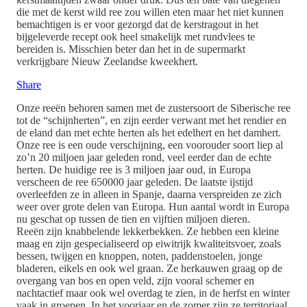
die met de kerst wild ree zou willen eten maar het niet kunnen
bemachtigen is er voor gezorgd dat de kerstragout in het
bijgeleverde recept ook heel smakelijk met rundvlees te
bereiden is. Misschien beter dan het in de supermarkt
verkrijgbare Nieuw Zeelandse kweekhert.
Share
Onze reeën behoren samen met de zustersoort de Siberische ree
tot de “schijnherten”, en zijn eerder verwant met het rendier en
de eland dan met echte herten als het edelhert en het damhert.
Onze ree is een oude verschijning, een voorouder soort liep al
zo’n 20 miljoen jaar geleden rond, veel eerder dan de echte
herten. De huidige ree is 3 miljoen jaar oud, in Europa
verscheen de ree 650000 jaar geleden. De laatste ijstijd
overleefden ze in alleen in Spanje, daarna verspreiden ze zich
weer over grote delen van Europa. Hun aantal wordt in Europa
nu geschat op tussen de tien en vijftien miljoen dieren.
Reeën zijn knabbelende lekkerbekken. Ze hebben een kleine
maag en zijn gespecialiseerd op eiwitrijk kwaliteitsvoer, zoals
bessen, twijgen en knoppen, noten, paddenstoelen, jonge
bladeren, eikels en ook wel graan. Ze herkauwen graag op de
overgang van bos en open veld, zijn vooral schemer en
nachtactief maar ook wel overdag te zien, in de herfst en winter
vaak in groepen. In het voorjaar en de zomer zijn ze territoriaal