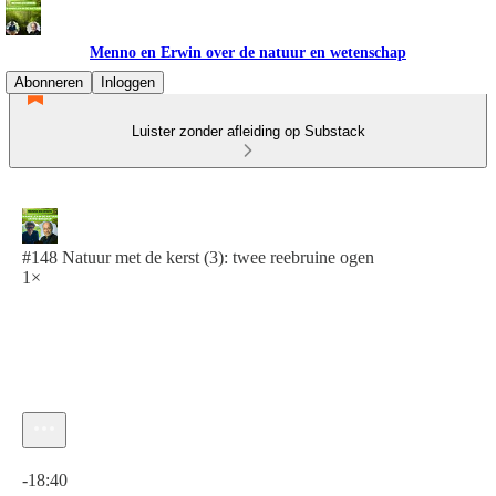
Menno en Erwin over de natuur en wetenschap
Abonneren
Inloggen
Luister zonder afleiding op Substack
#148 Natuur met de kerst (3): twee reebruine ogen
1×
Huidige tijd: 0:00 / Totale tijd: -18:40
-18:40