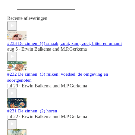
Recente afleveringen
#233 De zinnen: (4) smaak, zout, zuur, zoet, bitter en umami
aug 5
Erwin Balkema
and
M.P.Gerkema
•
#232 De zinnen: (3) ruiken: voedsel, de omgeving en
soortgenoten
jul 29
Erwin Balkema
and
M.P.Gerkema
•
#231 De zinnen: (2) horen
jul 22
Erwin Balkema
and
M.P.Gerkema
•