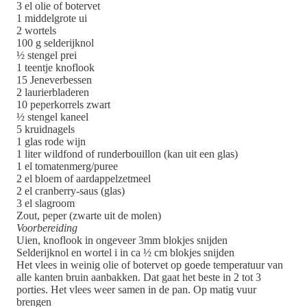
3 el olie of botervet
1 middelgrote ui
2 wortels
100 g selderijknol
½ stengel prei
1 teentje knoflook
15 Jeneverbessen
2 laurierbladeren
10 peperkorrels zwart
½ stengel kaneel
5 kruidnagels
1 glas rode wijn
1 liter wildfond of runderbouillon (kan uit een glas)
1 el tomatenmerg/puree
2 el bloem of aardappelzetmeel
2 el cranberry-saus (glas)
3 el slagroom
Zout, peper (zwarte uit de molen)
Voorbereiding
Uien, knoflook in ongeveer 3mm blokjes snijden
Selderijknol en wortel i in ca ½ cm blokjes snijden
Het vlees in weinig olie of botervet op goede temperatuur van
alle kanten bruin aanbakken. Dat gaat het beste in 2 tot 3
porties. Het vlees weer samen in de pan. Op matig vuur
brengen