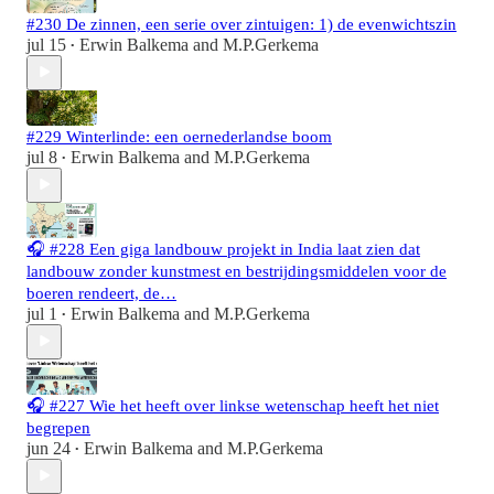
#230 De zinnen, een serie over zintuigen: 1) de evenwichtszin
jul 15
Erwin Balkema
and
M.P.Gerkema
•
#229 Winterlinde: een oernederlandse boom
jul 8
Erwin Balkema
and
M.P.Gerkema
•
🎧 #228 Een giga landbouw projekt in India laat zien dat
landbouw zonder kunstmest en bestrijdingsmiddelen voor de
boeren rendeert, de…
jul 1
Erwin Balkema
and
M.P.Gerkema
•
🎧 #227 Wie het heeft over linkse wetenschap heeft het niet
begrepen
jun 24
Erwin Balkema
and
M.P.Gerkema
•