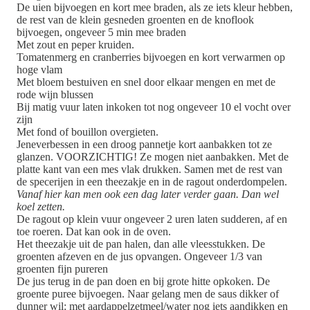
De uien bijvoegen en kort mee braden, als ze iets kleur hebben,
de rest van de klein gesneden groenten en de knoflook
bijvoegen, ongeveer 5 min mee braden
Met zout en peper kruiden.
Tomatenmerg en cranberries bijvoegen en kort verwarmen op
hoge vlam
Met bloem bestuiven en snel door elkaar mengen en met de
rode wijn blussen
Bij matig vuur laten inkoken tot nog ongeveer 10 el vocht over
zijn
Met fond of bouillon overgieten.
Jeneverbessen in een droog pannetje kort aanbakken tot ze
glanzen. VOORZICHTIG! Ze mogen niet aanbakken. Met de
platte kant van een mes vlak drukken. Samen met de rest van
de specerijen in een theezakje en in de ragout onderdompelen.
Vanaf hier kan men ook een dag later verder gaan. Dan wel
koel zetten.
De ragout op klein vuur ongeveer 2 uren laten sudderen, af en
toe roeren. Dat kan ook in de oven.
Het theezakje uit de pan halen, dan alle vleesstukken. De
groenten afzeven en de jus opvangen. Ongeveer 1/3 van
groenten fijn pureren
De jus terug in de pan doen en bij grote hitte opkoken. De
groente puree bijvoegen. Naar gelang men de saus dikker of
dunner wil: met aardappelzetmeel/water nog iets aandikken en