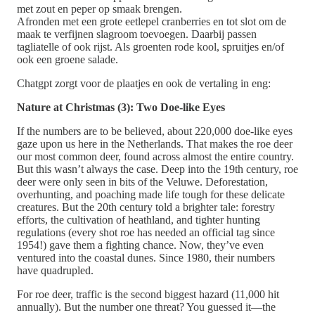
met zout en peper op smaak brengen.
Afronden met een grote eetlepel cranberries en tot slot om de
maak te verfijnen slagroom toevoegen. Daarbij passen
tagliatelle of ook rijst. Als groenten rode kool, spruitjes en/of
ook een groene salade.
Chatgpt zorgt voor de plaatjes en ook de vertaling in eng:
Nature at Christmas (3): Two Doe-like Eyes
If the numbers are to be believed, about 220,000 doe-like eyes
gaze upon us here in the Netherlands. That makes the roe deer
our most common deer, found across almost the entire country.
But this wasn’t always the case. Deep into the 19th century, roe
deer were only seen in bits of the Veluwe. Deforestation,
overhunting, and poaching made life tough for these delicate
creatures. But the 20th century told a brighter tale: forestry
efforts, the cultivation of heathland, and tighter hunting
regulations (every shot roe has needed an official tag since
1954!) gave them a fighting chance. Now, they’ve even
ventured into the coastal dunes. Since 1980, their numbers
have quadrupled.
For roe deer, traffic is the second biggest hazard (11,000 hit
annually). But the number one threat? You guessed it—the