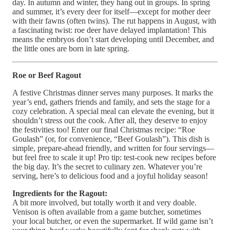
day. In autumn and winter, they hang out in groups. In spring
and summer, it’s every deer for itself—except for mother deer
with their fawns (often twins). The rut happens in August, with
a fascinating twist: roe deer have delayed implantation! This
means the embryos don’t start developing until December, and
the little ones are born in late spring.
Roe or Beef Ragout
A festive Christmas dinner serves many purposes. It marks the
year’s end, gathers friends and family, and sets the stage for a
cozy celebration. A special meal can elevate the evening, but it
shouldn’t stress out the cook. After all, they deserve to enjoy
the festivities too! Enter our final Christmas recipe: “Roe
Goulash” (or, for convenience, “Beef Goulash”). This dish is
simple, prepare-ahead friendly, and written for four servings—
but feel free to scale it up! Pro tip: test-cook new recipes before
the big day. It’s the secret to culinary zen. Whatever you’re
serving, here’s to delicious food and a joyful holiday season!
Ingredients for the Ragout:
A bit more involved, but totally worth it and very doable.
Venison is often available from a game butcher, sometimes
your local butcher, or even the supermarket. If wild game isn’t