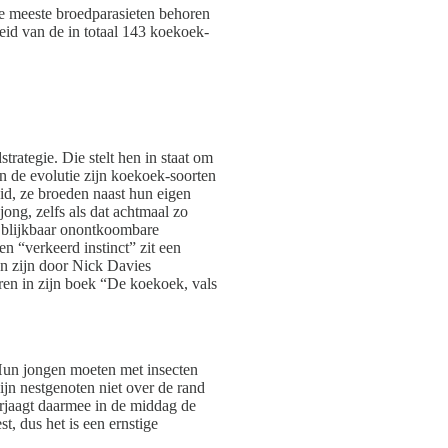
e meeste broedparasieten behoren
eid van de in totaal 143 koekoek-
rategie. Die stelt hen in staat om
van de evolutie zijn koekoek-soorten
id, ze broeden naast hun eigen
ong, zelfs als dat achtmaal zo
jn blijkbaar onontkoombare
n “verkeerd instinct” zit een
en zijn door Nick Davies
ren in zijn boek “De koekoek, vals
p. Hun jongen moeten met insecten
ijn nestgenoten niet over de rand
rjaagt daarmee in de middag de
t, dus het is een ernstige