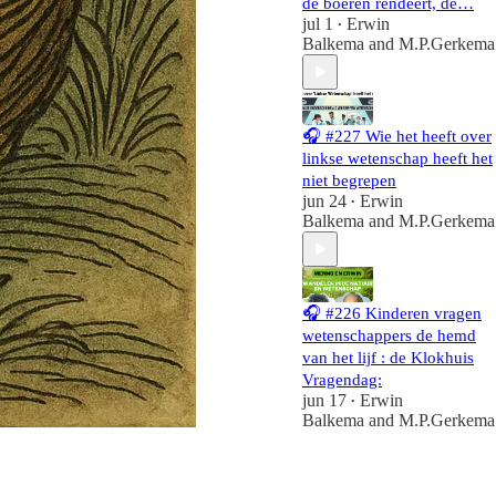
de boeren rendeert, de…
jul 1
Erwin
•
Balkema
and
M.P.Gerkema
🎧 #227 Wie het heeft over
linkse wetenschap heeft het
niet begrepen
jun 24
Erwin
•
Balkema
and
M.P.Gerkema
🎧 #226 Kinderen vragen
wetenschappers de hemd
van het lijf : de Klokhuis
Vragendag:
jun 17
Erwin
•
Balkema
and
M.P.Gerkema