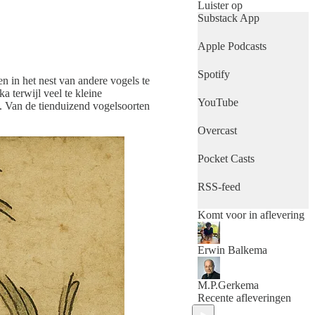
tot de schoonheid van
Luister op
onontdekte
Substack App
natuurgebieden, elke
aflevering is een
Apple Podcasts
avontuur in wetenschap
en natuur. Volg ons voor
Spotify
een reis door
n in het nest van andere vogels te
verbazingwekkende
 terwijl veel te kleine
YouTube
ontdekkingen en
. Van de tienduizend vogelsoorten
inzichten.
Jouw pad naar de
Overcast
wonderen van de natuur
en de vooruitgang van
Pocket Casts
technologie begint hier.
www.mennoenerwin.nl/
RSS-feed
Komt voor in aflevering
Erwin Balkema
M.P.Gerkema
Recente afleveringen