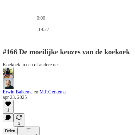
0:00
Huidige tijd: 0:00 / Totale tijd: -19:27
-19:27
#166 De moeilijke keuzes van de koekoek
Koekoek in een of andere nest
Erwin Balkema
en
M.P.Gerkema
apr 23, 2025
1
3
Delen