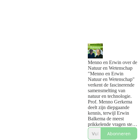
Menno en Erwin over de
Natuur en Wetenschap
"Menno en Erwin
Natuur en Wetenschap"
verkent de fascinerende
samensmelting van
natuur en technologie.
Prof. Menno Gerkema
deelt zijn diepgaande
kennis, terwijl Erwin
Balkema de meest
prikkelende vragen stelt.
Van de raadsels van AI
Abonneren
en biologische klokken