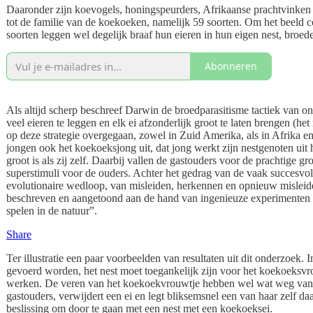
Daaronder zijn koevogels, honingspeurders, Afrikaanse prachtvinken
tot de familie van de koekoeken, namelijk 59 soorten. Om het beeld c
soorten leggen wel degelijk braaf hun eieren in hun eigen nest, broed
Abonneren
Als altijd scherp beschreef Darwin de broedparasitisme tactiek van on
veel eieren te leggen en elk ei afzonderlijk groot te laten brengen (he
op deze strategie overgegaan, zowel in Zuid Amerika, als in Afrika e
jongen ook het koekoeksjong uit, dat jong werkt zijn nestgenoten uit 
groot is als zij zelf. Daarbij vallen de gastouders voor de prachtige 
superstimuli voor de ouders. Achter het gedrag van de vaak succesvoll
evolutionaire wedloop, van misleiden, herkennen en opnieuw misleide
beschreven en aangetoond aan de hand van ingenieuze experimenten in
spelen in de natuur”.
Share
Ter illustratie een paar voorbeelden van resultaten uit dit onderzoek. 
gevoerd worden, het nest moet toegankelijk zijn voor het koekoeksvro
werken. De veren van het koekoekvrouwtje hebben wel wat weg van ee
gastouders, verwijdert een ei en legt bliksemsnel een van haar zelf daa
beslissing om door te gaan met een nest met een koekoeksei.