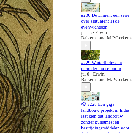
#230 De zinnen, een serie
over zintuigen: 1) de
evenwichtszin
jul 15
Erwin
•
Balkema
and
M.P.Gerkema
#229 Winterlinde: een
oernederlandse boom
jul 8
Erwin
•
Balkema
and
M.P.Gerkema
🎧 #228 Een giga
landbouw projekt in India
laat zien dat landbouw
zonder kunstmest en
bestrijdingsmiddelen voor