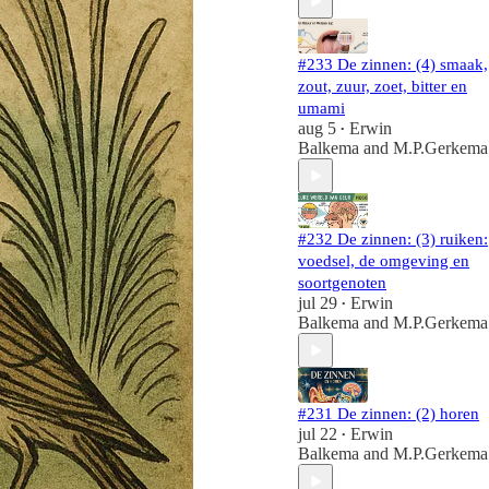
#233 De zinnen: (4) smaak,
zout, zuur, zoet, bitter en
umami
aug 5
Erwin
•
Balkema
and
M.P.Gerkema
#232 De zinnen: (3) ruiken:
voedsel, de omgeving en
soortgenoten
jul 29
Erwin
•
Balkema
and
M.P.Gerkema
#231 De zinnen: (2) horen
jul 22
Erwin
•
Balkema
and
M.P.Gerkema