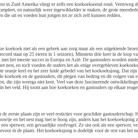
 en in Zuid Amerika vliegt er zelfs een koekoekseend rond. Verreweg d
ompleet, en natuurlijk weer ingewikkelder te maken, de grote meerderh
en die uit en voeden hun jongen tot ze zich zelf kunnen redden.
ze koekoek niet als een gebrek aan zorg maar als een uitgekiende broedst
t record staat op 25 eieren in 1 seizoen). Minstens drie keer in de loop 
n met het meeste succes in Europa en Azië. De gastouders worden misle
het nest, en toch voeden de ouders het als enige overgebleven koekoeksj
grote oranje keel en het zeer luide gebedel van het koekoeksjong. Dat zi
e koekoek en de gastouders, dit plegen van bedrog en dit volgen van ee
n, die zijn weerga niet kent. Veel van deze fascinerende ontwikkeling
 het veld. Hij toont aan hoe koekoeken en gastouders op elkaar reage
In de eerste plaats zijn er veel resticties voor geschikte gastouderscha
uwtje en het nest mag niet te hoog zijn, anders kan het koekoeksjong z
n sperwer, een gevaarlijke roofvogel. Ze sist ook als een sperwer, ve
rvoor in de plaats. Het koekoeksjong is dodelijk voor de rest van het nes