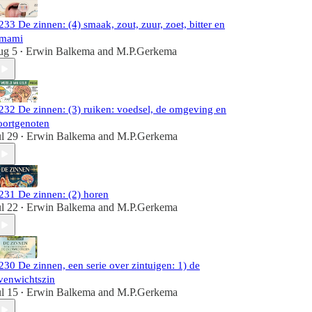
233 De zinnen: (4) smaak, zout, zuur, zoet, bitter en
mami
ug 5
Erwin Balkema
and
M.P.Gerkema
•
232 De zinnen: (3) ruiken: voedsel, de omgeving en
oortgenoten
ul 29
Erwin Balkema
and
M.P.Gerkema
•
231 De zinnen: (2) horen
ul 22
Erwin Balkema
and
M.P.Gerkema
•
230 De zinnen, een serie over zintuigen: 1) de
venwichtszin
ul 15
Erwin Balkema
and
M.P.Gerkema
•