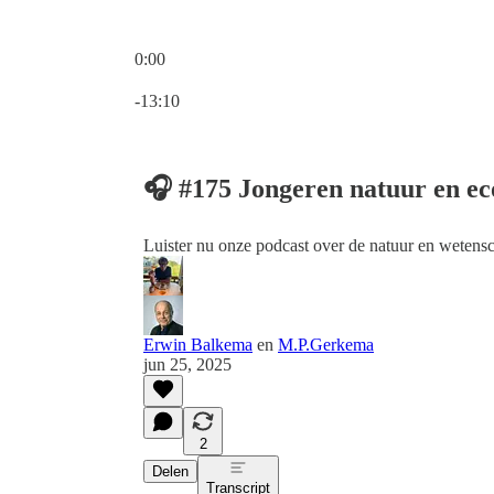
0:00
Huidige tijd: 0:00 / Totale tijd: -13:10
-13:10
🎧 #175 Jongeren natuur en ec
Luister nu onze podcast over de natuur en wetens
Erwin Balkema
en
M.P.Gerkema
jun 25, 2025
2
Delen
Transcript