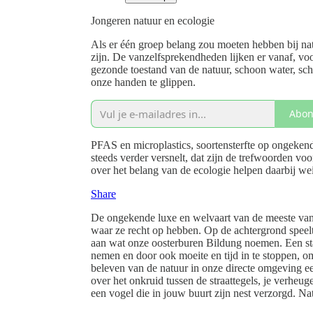
Jongeren natuur en ecologie
Als er één groep belang zou moeten hebben bij na
zijn. De vanzelfsprekendheden lijken er vanaf, v
gezonde toestand van de natuur, schoon water, sch
onze handen te glippen.
Abon
PFAS en microplastics, soortensterfte op ongekend
steeds verder versnelt, dat zijn de trefwoorden v
over het belang van de ecologie helpen daarbij we
Share
De ongekende luxe en welvaart van de meeste van 
waar ze recht op hebben. Op de achtergrond speelt
aan wat onze oosterburen Bildung noemen. Een staa
nemen en door ook moeite en tijd in te stoppen, om
beleven van de natuur in onze directe omgeving 
over het onkruid tussen de straattegels, je verhe
een vogel die in jouw buurt zijn nest verzorgd. Na