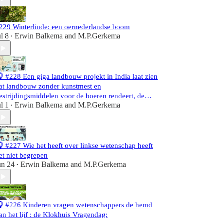
229 Winterlinde: een oernederlandse boom
ul 8
Erwin Balkema
and
M.P.Gerkema
•
 #228 Een giga landbouw projekt in India laat zien
at landbouw zonder kunstmest en
estrijdingsmiddelen voor de boeren rendeert, de…
ul 1
Erwin Balkema
and
M.P.Gerkema
•
 #227 Wie het heeft over linkse wetenschap heeft
et niet begrepen
un 24
Erwin Balkema
and
M.P.Gerkema
•
 #226 Kinderen vragen wetenschappers de hemd
an het lijf : de Klokhuis Vragendag: