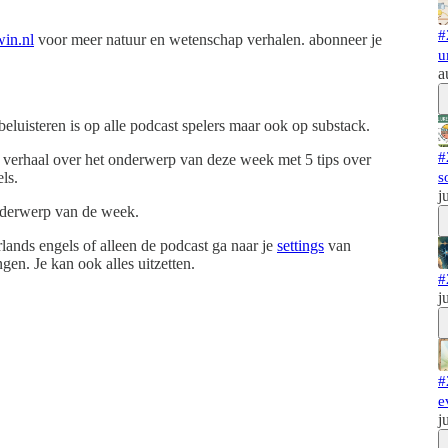
#
in.nl
voor meer natuur en wetenschap verhalen. abonneer je
u
a
luisteren is op alle podcast spelers maar ook op substack.
#
 verhaal over het onderwerp van deze week met 5 tips over
ls.
s
j
nderwerp van de week.
rlands engels of alleen de podcast ga naar je
settings
van
gen. Je kan ook alles uitzetten.
#
j
#
e
j