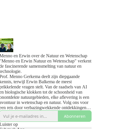
Menno en Erwin over de Natuur en Wetenschap
"Menno en Erwin Natuur en Wetenschap" verkent
de fascinerende samensmelting van natuur en
technologie.
Prof. Menno Gerkema deelt zijn diepgaande
kennis, terwijl Erwin Balkema de meest
prikkelende vragen stelt. Van de raadsels van AI
en biologische klokken tot de schoonheid van
onontdekte natuurgebieden, elke aflevering is een
avontuur in wetenschap en natuur. Volg ons voor
een reis door verbazingwekkende ontdekkingen
en inzichten.
Abonneren
Jouw pad naar de wonderen van de natuur en de
vooruitgang van technologie begint hier.
Luister op
www.mennoenerwin.nl/