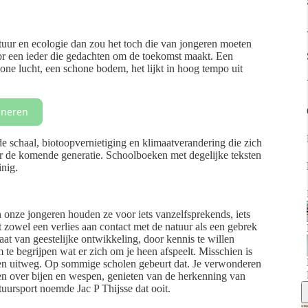
tuur en ecologie dan zou het toch die van jongeren moeten
oor een ieder die gedachten om de toekomst maakt. Een
one lucht, een schone bodem, het lijkt in hoog tempo uit
neren
e schaal, biotoopvernietiging en klimaatverandering die zich
oor de komende generatie. Schoolboeken met degelijke teksten
inig.
onze jongeren houden ze voor iets vanzelfsprekends, iets
 zowel een verlies aan contact met de natuur als een gebrek
t van geestelijke ontwikkeling, door kennis te willen
 te begrijpen wat er zich om je heen afspeelt. Misschien is
een uitweg. Op sommige scholen gebeurt dat. Je verwonderen
ugen over bijen en wespen, genieten van de herkenning van
tuursport noemde Jac P Thijsse dat ooit.