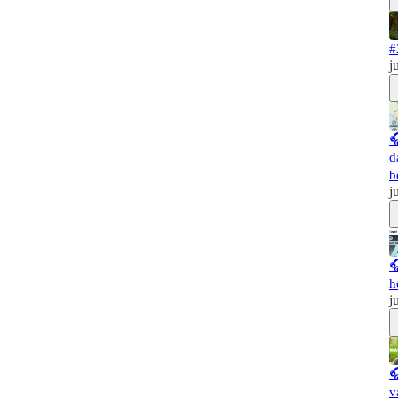
#
j

d
b
j

h
j

v