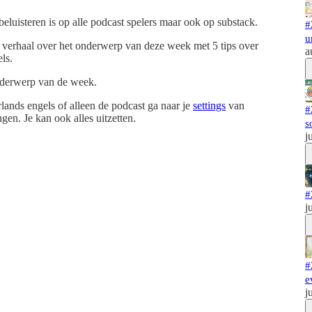
luisteren is op alle podcast spelers maar ook op substack.
#
u
 verhaal over het onderwerp van deze week met 5 tips over
a
ls.
nderwerp van de week.
rlands engels of alleen de podcast ga naar je
settings
van
#
gen. Je kan ook alles uitzetten.
s
j
#
j
#
e
j