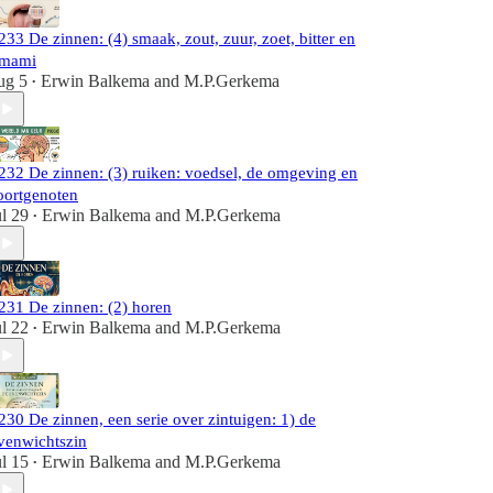
233 De zinnen: (4) smaak, zout, zuur, zoet, bitter en
mami
ug 5
Erwin Balkema
and
M.P.Gerkema
•
232 De zinnen: (3) ruiken: voedsel, de omgeving en
oortgenoten
ul 29
Erwin Balkema
and
M.P.Gerkema
•
231 De zinnen: (2) horen
ul 22
Erwin Balkema
and
M.P.Gerkema
•
230 De zinnen, een serie over zintuigen: 1) de
venwichtszin
ul 15
Erwin Balkema
and
M.P.Gerkema
•