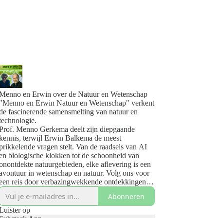
Menno en Erwin over de Natuur en Wetenschap
"Menno en Erwin Natuur en Wetenschap" verkent
de fascinerende samensmelting van natuur en
technologie.
Prof. Menno Gerkema deelt zijn diepgaande
kennis, terwijl Erwin Balkema de meest
prikkelende vragen stelt. Van de raadsels van AI
en biologische klokken tot de schoonheid van
onontdekte natuurgebieden, elke aflevering is een
avontuur in wetenschap en natuur. Volg ons voor
een reis door verbazingwekkende ontdekkingen
en inzichten.
Abonneren
Jouw pad naar de wonderen van de natuur en de
vooruitgang van technologie begint hier.
Luister op
www.mennoenerwin.nl/