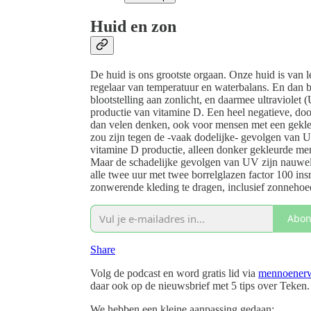
Huid en zon
De huid is ons grootste orgaan. Onze huid is van 
regelaar van temperatuur en waterbalans. En dan 
blootstelling aan zonlicht, en daarmee ultraviolet (
productie van vitamine D. Een heel negatieve, doo
dan velen denken, ook voor mensen met een gekleu
zou zijn tegen de -vaak dodelijke- gevolgen van U
vitamine D productie, alleen donker gekleurde me
Maar de schadelijke gevolgen van UV zijn nauweli
alle twee uur met twee borrelglazen factor 100 ins
zonwerende kleding te dragen, inclusief zonnehoe
Abon
Share
Volg de podcast en word gratis lid via
mennoenerw
daar ook op de nieuwsbrief met 5 tips over Teken.
We hebben een kleine aanpassing gedaan: