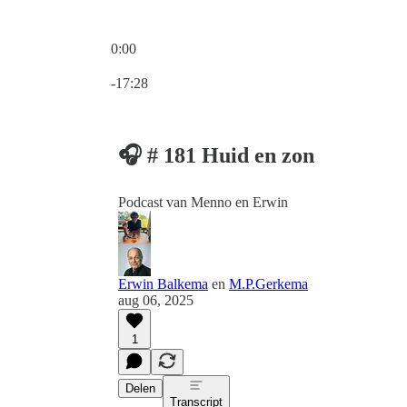
0:00
Huidige tijd: 0:00 / Totale tijd: -17:28
-17:28
🎧 # 181 Huid en zon
Podcast van Menno en Erwin
Erwin Balkema
en
M.P.Gerkema
aug 06, 2025
1
Delen
Transcript