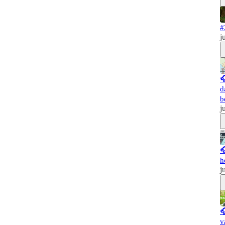
#
j

d
b
j

h
j

v