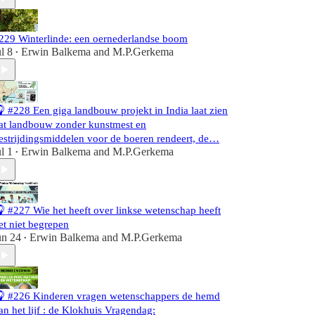
229 Winterlinde: een oernederlandse boom
ul 8
Erwin Balkema
and
M.P.Gerkema
•
 #228 Een giga landbouw projekt in India laat zien
at landbouw zonder kunstmest en
estrijdingsmiddelen voor de boeren rendeert, de…
ul 1
Erwin Balkema
and
M.P.Gerkema
•
 #227 Wie het heeft over linkse wetenschap heeft
et niet begrepen
un 24
Erwin Balkema
and
M.P.Gerkema
•
 #226 Kinderen vragen wetenschappers de hemd
an het lijf : de Klokhuis Vragendag: