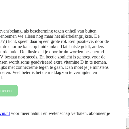
levensbelang, als bescherming tegen onheil van buiten,
benoemen we alleen nog maar het allerbelangrijkste. De
UV) licht, speelt daarbij een grote rol. Een positieve, door de
r de enorme kans op huidkanker. Dat laatste geldt, anders
rde huid. De illusie dat je door bruin worden beschermd
V bestaat nog steeds. En beetje zonlicht is genoeg voor de
nsen wordt soms geadviseerd extra vitamine D in te nemen.
jks met zonnecrème tegen te gaan. Dan moet je je minstens
meren. Veel beter is het de middagzon te vermijden en
d.
neren
in.nl
voor meer natuur en wetenschap verhalen. abonneer je