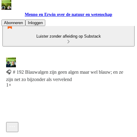
Menno en Erwin over de natuur en wetenschap
Abonneren
Inloggen
Luister zonder afleiding op Substack
🎧 # 192 Blauwalgen zijn geen algen maar wel blauw; en ze
zijn net zo bijzonder als vervelend
1×
Huidige tijd: 0:00 / Totale tijd: -15:14