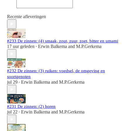
Recente afleveringen
#233 De zinnen: (4) smaak, zout, zuur, zoet, bitter en umami
17 uur geleden
Erwin Balkema
and
M.P.Gerkema
•
#232 De zinnen: (3) ruiken: voedsel, de omgeving en
soortgenoten
jul 29
Erwin Balkema
and
M.P.Gerkema
•
#231 De zinnen: (2) horen
jul 22
Erwin Balkema
and
M.P.Gerkema
•