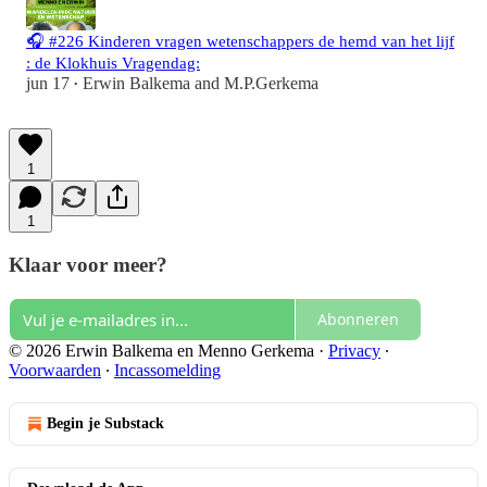
🎧 #226 Kinderen vragen wetenschappers de hemd van het lijf
: de Klokhuis Vragendag:
jun 17
Erwin Balkema
and
M.P.Gerkema
•
1
1
Klaar voor meer?
Abonneren
© 2026 Erwin Balkema en Menno Gerkema
·
Privacy
∙
Voorwaarden
∙
Incassomelding
Begin je Substack