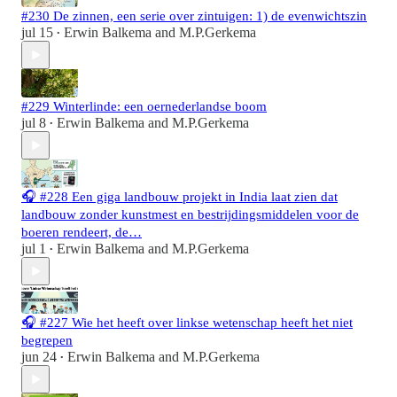
#230 De zinnen, een serie over zintuigen: 1) de evenwichtszin
jul 15
Erwin Balkema
and
M.P.Gerkema
•
#229 Winterlinde: een oernederlandse boom
jul 8
Erwin Balkema
and
M.P.Gerkema
•
🎧 #228 Een giga landbouw projekt in India laat zien dat
landbouw zonder kunstmest en bestrijdingsmiddelen voor de
boeren rendeert, de…
jul 1
Erwin Balkema
and
M.P.Gerkema
•
🎧 #227 Wie het heeft over linkse wetenschap heeft het niet
begrepen
jun 24
Erwin Balkema
and
M.P.Gerkema
•