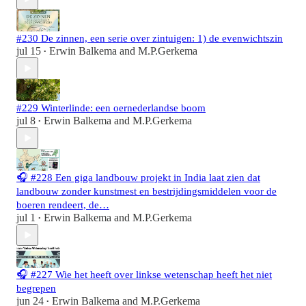
#230 De zinnen, een serie over zintuigen: 1) de evenwichtszin
jul 15
Erwin Balkema
and
M.P.Gerkema
•
#229 Winterlinde: een oernederlandse boom
jul 8
Erwin Balkema
and
M.P.Gerkema
•
🎧 #228 Een giga landbouw projekt in India laat zien dat
landbouw zonder kunstmest en bestrijdingsmiddelen voor de
boeren rendeert, de…
jul 1
Erwin Balkema
and
M.P.Gerkema
•
🎧 #227 Wie het heeft over linkse wetenschap heeft het niet
begrepen
jun 24
Erwin Balkema
and
M.P.Gerkema
•