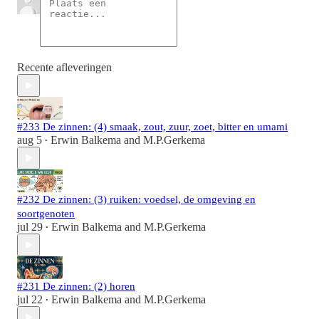
Recente afleveringen
#233 De zinnen: (4) smaak, zout, zuur, zoet, bitter en umami
aug 5
Erwin Balkema
and
M.P.Gerkema
•
#232 De zinnen: (3) ruiken: voedsel, de omgeving en
soortgenoten
jul 29
Erwin Balkema
and
M.P.Gerkema
•
#231 De zinnen: (2) horen
jul 22
Erwin Balkema
and
M.P.Gerkema
•