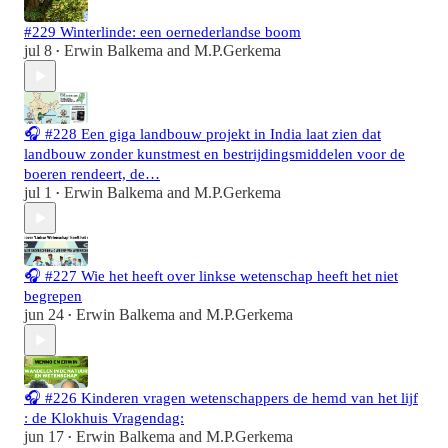
#229 Winterlinde: een oernederlandse boom
jul 8
Erwin Balkema
and
M.P.Gerkema
•
🎧 #228 Een giga landbouw projekt in India laat zien dat
landbouw zonder kunstmest en bestrijdingsmiddelen voor de
boeren rendeert, de…
jul 1
Erwin Balkema
and
M.P.Gerkema
•
🎧 #227 Wie het heeft over linkse wetenschap heeft het niet
begrepen
jun 24
Erwin Balkema
and
M.P.Gerkema
•
🎧 #226 Kinderen vragen wetenschappers de hemd van het lijf
: de Klokhuis Vragendag:
jun 17
Erwin Balkema
and
M.P.Gerkema
•