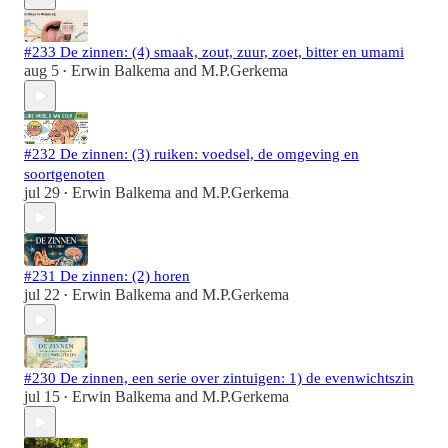
#233 De zinnen: (4) smaak, zout, zuur, zoet, bitter en umami
aug 5
Erwin Balkema
and
M.P.Gerkema
•
#232 De zinnen: (3) ruiken: voedsel, de omgeving en
soortgenoten
jul 29
Erwin Balkema
and
M.P.Gerkema
•
#231 De zinnen: (2) horen
jul 22
Erwin Balkema
and
M.P.Gerkema
•
#230 De zinnen, een serie over zintuigen: 1) de evenwichtszin
jul 15
Erwin Balkema
and
M.P.Gerkema
•