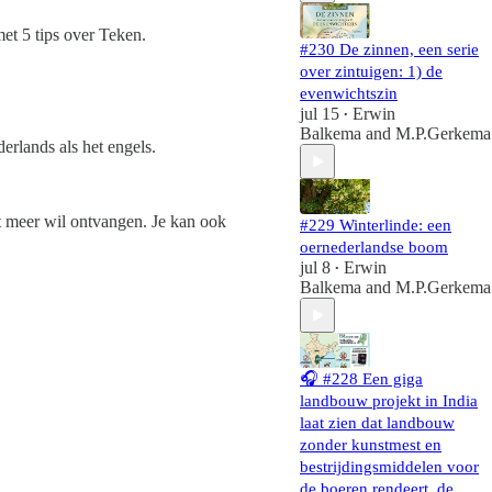
et 5 tips over Teken.
#230 De zinnen, een serie
over zintuigen: 1) de
evenwichtszin
jul 15
Erwin
•
Balkema
and
M.P.Gerkema
rlands als het engels.
et meer wil ontvangen. Je kan ook
#229 Winterlinde: een
oernederlandse boom
jul 8
Erwin
•
Balkema
and
M.P.Gerkema
🎧 #228 Een giga
landbouw projekt in India
laat zien dat landbouw
zonder kunstmest en
bestrijdingsmiddelen voor
de boeren rendeert, de…