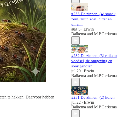
#233 De zinnen: (4) smaak,
zout, zuur, zoet, bitter en
umami
aug 5
Erwin
•
Balkema
and
M.P.Gerkema
#232 De zinnen: (3) ruiken:
voedsel, de omgeving en
soortgenoten
jul 29
Erwin
•
Balkema
and
M.P.Gerkema
ecten te hakken. Daarvoor hebben
#231 De zinnen: (2) horen
jul 22
Erwin
•
Balkema
and
M.P.Gerkema