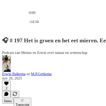
0:00
Huidige tijd: 0:00 / Totale tijd: -14:34
-14:34
🎧 # 197 Het is groen en het eet mieren. E
Podcast van Menno en Erwin over natuur en wetenschap
Erwin Balkema
en
M.P.Gerkema
nov 26, 2025
2
Delen
Transcript