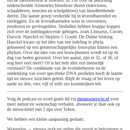
om de dierenwereld te ordenen. In 350 voor de jaartelling
onderscheidde Aristoteles bloedloze dieren (inktvissen,
schaaldieren, insecten en schelpdieren) van bloedhebbende
dieren. Die laatste groep verdeelde hij in levendbarenden en
eierleggers. En de levendbarenden weer in viervoeters,
pootlozen en gevleugelden. Sindsdien hebben knappe koppen
zich over de indelingskwestie gebogen, zoals Linnaeus, Cuvier,
Darwin. Haeckel en Stephen J. Gould. De Duitse bioloog
Haeckel kwam op het idee van een indeling in phyla,
gebaseerd op een gemeenschappelijke bouwplan binnen een
phylum. Over dat idee van een bouwplannen wordt tot op de
dag van heden geruzied. Over het aantal, zijn er 32, of 36, of
nog heel veel meer? Of is het hele idee een menselijk
verzinsel? De combinatie van de evolutietheorie en de
ontdekking van soort specifieke DNA-profielen heeft de laatste
tijd tot nieuwe inzichten geleid. Blijft de vraag of het leven op
aarde nu drie, vier, vijf of zelfs zes koninkrijken telt.
Volg de podcast en word gratis lid via
mennoenerwin.nl
voor
meer natuur en wetenschap verhalen. abonneer je daar ook op
de nieuwsbrief met 5 tips over Teken.
We hebben een kleine aanpassing gedaan:
Woensdag → nieuwe podcast online die overal te beluisteren is