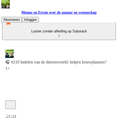
Menno en Erwin over de natuur en wetenschap
Abonneren
Inloggen
Luister zonder afleiding op Substack
🎧 #210 Indelen van de dierenwereld: helpen bouwplannen?
1×
Huidige tijd: 0:00 / Totale tijd: -21:33
-21:33