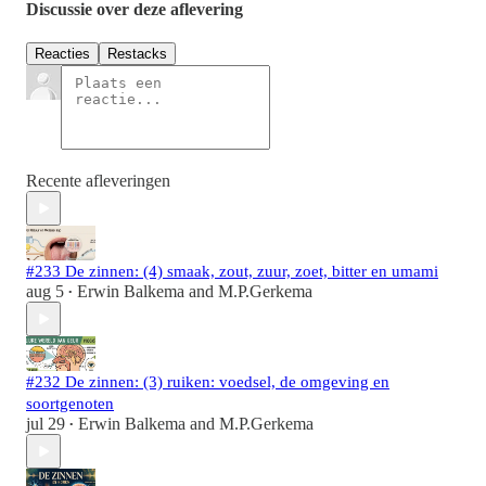
Discussie over deze aflevering
Reacties
Restacks
Recente afleveringen
#233 De zinnen: (4) smaak, zout, zuur, zoet, bitter en umami
aug 5
Erwin Balkema
and
M.P.Gerkema
•
#232 De zinnen: (3) ruiken: voedsel, de omgeving en
soortgenoten
jul 29
Erwin Balkema
and
M.P.Gerkema
•