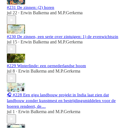
#231 De zinnen: (2) horen
jul 22
Erwin Balkema
and
M.P.Gerkema
•
#230 De zinnen, een serie over zintuigen: 1) de evenwichtszin
jul 15
Erwin Balkema
and
M.P.Gerkema
•
#229 Winterlinde: een oernederlandse boom
jul 8
Erwin Balkema
and
M.P.Gerkema
•
🎧 #228 Een giga landbouw projekt in India laat zien dat
landbouw zonder kunstmest en bestrijdingsmiddelen voor de
boeren rendeert, de…
jul 1
Erwin Balkema
and
M.P.Gerkema
•