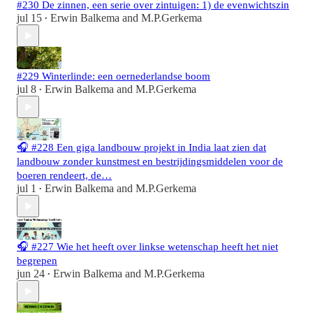
#230 De zinnen, een serie over zintuigen: 1) de evenwichtszin
jul 15
Erwin Balkema
and
M.P.Gerkema
•
#229 Winterlinde: een oernederlandse boom
jul 8
Erwin Balkema
and
M.P.Gerkema
•
🎧 #228 Een giga landbouw projekt in India laat zien dat
landbouw zonder kunstmest en bestrijdingsmiddelen voor de
boeren rendeert, de…
jul 1
Erwin Balkema
and
M.P.Gerkema
•
🎧 #227 Wie het heeft over linkse wetenschap heeft het niet
begrepen
jun 24
Erwin Balkema
and
M.P.Gerkema
•