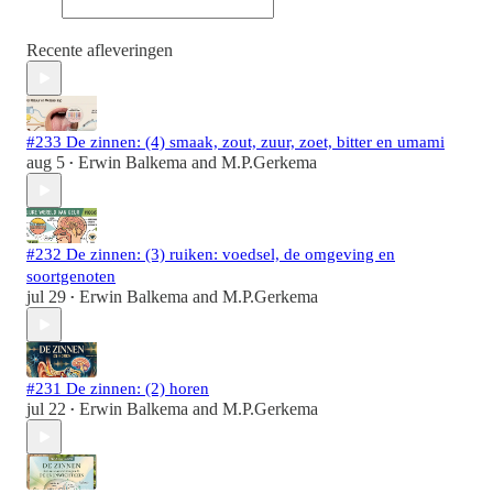
Recente afleveringen
#233 De zinnen: (4) smaak, zout, zuur, zoet, bitter en umami
aug 5
Erwin Balkema
and
M.P.Gerkema
•
#232 De zinnen: (3) ruiken: voedsel, de omgeving en
soortgenoten
jul 29
Erwin Balkema
and
M.P.Gerkema
•
#231 De zinnen: (2) horen
jul 22
Erwin Balkema
and
M.P.Gerkema
•