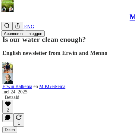
M
Newsletter ENG
Abonneren
Inloggen
Is our water clean enough?
English newsletter from Erwin and Menno
Erwin Balkema
en
M.P.Gerkema
mei 24, 2025
∙ Betaald
2
1
Delen