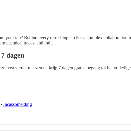
om your tap? Behind every refreshing sip lies a complex collaboration 
harmaceutical traces, and ind…
n 7 dagen
e post verder te lezen en krijg 7 dagen gratis toegang tot het volledige
∙
Incassomelding