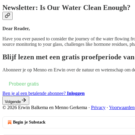
Newsletter: Is Our Water Clean Enough?
Dear Reader,
Have you ever paused to consider the journey of the water flowing fr
source monitoring to your glass, challenges like hormone residues, p
Blijf lezen met een gratis proefperiode va
Abonneer je op
Menno en Erwin over de natuur en wetenschap
om dez
Probeer gratis
Ben je al een betalende abonnee?
Inloggen
Volgende
© 2026 Erwin Balkema en Menno Gerkema
·
Privacy
∙
Voorwaarden
Begin je Substack