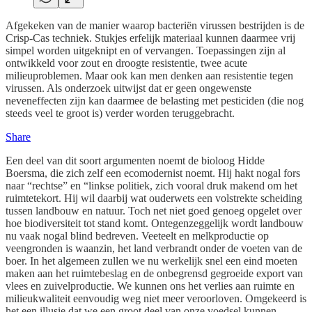
Afgekeken van de manier waarop bacteriën virussen bestrijden is de
Crisp-Cas techniek. Stukjes erfelijk materiaal kunnen daarmee vrij
simpel worden uitgeknipt en of vervangen. Toepassingen zijn al
ontwikkeld voor zout en droogte resistentie, twee acute
milieuproblemen. Maar ook kan men denken aan resistentie tegen
virussen. Als onderzoek uitwijst dat er geen ongewenste
neveneffecten zijn kan daarmee de belasting met pesticiden (die nog
steeds veel te groot is) verder worden teruggebracht.
Share
Een deel van dit soort argumenten noemt de bioloog Hidde
Boersma, die zich zelf een ecomodernist noemt. Hij hakt nogal fors
naar “rechtse” en “linkse politiek, zich vooral druk makend om het
ruimtetekort. Hij wil daarbij wat ouderwets een volstrekte scheiding
tussen landbouw en natuur. Toch net niet goed genoeg opgelet over
hoe biodiversiteit tot stand komt. Ontegenzeggelijk wordt landbouw
nu vaak nogal blind bedreven. Veeteelt en melkproductie op
veengronden is waanzin, het land verbrandt onder de voeten van de
boer. In het algemeen zullen we nu werkelijk snel een eind moeten
maken aan het ruimtebeslag en de onbegrensd gegroeide export van
vlees en zuivelproductie. We kunnen ons het verlies aan ruimte en
milieukwaliteit eenvoudig weg niet meer veroorloven. Omgekeerd is
het een illusie dat we een groot deel van onze voedsel kunnen