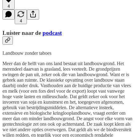
4
4
Luister naar de
podcast
Landbouw zonder taboes
Meer dan de helft van ons land bestaat uit landbouwgrond. Het
merendeel daarvan is grasland, lees veeteelt. De grondprijzen
swingen de pan uit, zeker ook die van landbouwgrond. Want er is
gebrek aan ruimte. De klassieke opvatting over landbouw staan
daarbij onder druk. Vasthouden aan de huidige productie van vlees
en melk (voor een fors deel voor de export) loopt vast vanwege
hoge vaste lasten en milieuschade. Dat geldt zeker ook voor het
invoeren van soja en kunstmest en het, toegegeven afgenomen,
gebruik van bestrijdingsmiddelen. De alternatieve insteek,
extensieve en biologische kringlooplandbouw, vraagt eerder om
meer dan om minder landbouwgrond. De angst voor elke vorm van
gentechnologie zet ons ook op achterstand. De zaak loopt klem als
we niet andere opties overwegen. Dat geldt als we de biodiversiteit
willen redden, en tegelijk voor een economisch rendabele