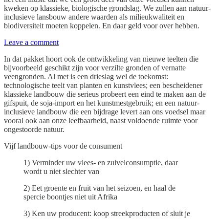
kweken op klassieke, biologische grondslag. We zullen aan natuur-
inclusieve lansbouw andere waarden als milieukwaliteit en
biodiversiteit moeten koppelen. En daar geld voor over hebben.
Leave a comment
In dat pakket hoort ook de ontwikkeling van nieuwe teelten die
bijvoorbeeld geschikt zijn voor verzilte gronden of vernatte
veengronden. Al met is een drieslag wel de toekomst:
technologische teelt van planten en kunstvlees; een bescheidener
klassieke landbouw die serieus probeert een eind te maken aan de
gifspuit, de soja-import en het kunstmestgebruik; en een natuur-
inclusieve landbouw die een bijdrage levert aan ons voedsel maar
vooral ook aan onze leefbaarheid, naast voldoende ruimte voor
ongestoorde natuur.
Vijf landbouw-tips voor de consument
1) Verminder uw vlees- en zuivelconsumptie, daar
wordt u niet slechter van
2) Eet groente en fruit van het seizoen, en haal de
spercie boontjes niet uit Afrika
3) Ken uw producent: koop streekproducten of sluit je