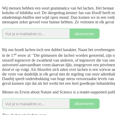
Wij mensen hebben een soort grammatica van het lachen. Het bestaat ui
hohoho of hihihiha wel. De diergedrag-kenner Jan van Hooff heeft mi
uitademings-blaffen met wijd open mond. Dan komen we in een verkra
mensapen zeker gevoel voor humor hebben. Ze vertonen in elk geval v
Abonneren
Bij ons houdt lachen toch een dubbel karakter. Naast het overbrengen
e
in de 17
eeuw al ‘’Die grimassen die lachen worden genoemd, zijn nie
onszelf tegenover de zwakheid van anderen, of tegenover die van onsze
universeel aanvaardbare vorm daarvan lijkt, toegegeven een privémenin
dood er op volgt. Als filosofen zich uiten over lachen is een wirwar 
die verre van duidelijk in elk geval met de regeling van onze ademha
Daarbij speelt onderdrukking van hoge stress veroorzaakte levels van 
geval kunnen zijn dat als het werkt het een heel goedkope behandeling
Menno en Erwin about Nature and Science is a reader-supported publi
Abonneren