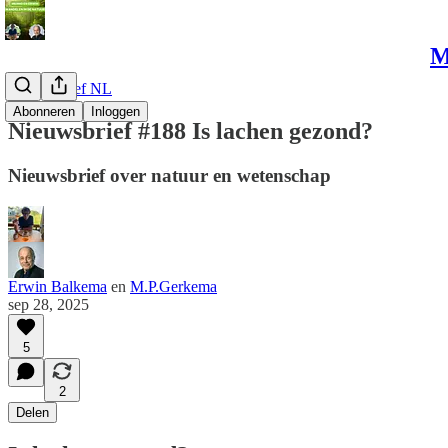
M
Nieuwsbrief NL
Abonneren
Inloggen
Nieuwsbrief #188 Is lachen gezond?
Nieuwsbrief over natuur en wetenschap
Erwin Balkema
en
M.P.Gerkema
sep 28, 2025
5
2
Delen