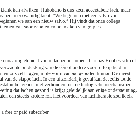
te klank kan afwijken. Hahohaho is dus geen acceptabele lach, maar
ens heel merkwaardig lacht. “We beginnen met een salvo van
eginnen we aan een nieuw salvo.” Hij vindt dat onze collega-
etnemen van soortgenoten en het maken van grapjes.
 een onaardig element van uitlachen insluipen. Thomas Hobbes schreef
verwachte ontdekking van de één of andere voortreffelijkheid in
 buiten ons zelf liggen, in de vorm van aangeboden humor. De meest
van de slappe lach. In een uitzonderlijk geval kan dat zelfs tot de
eestal in het geheel niet verbonden met de biologische mechanismen,
ring dat lachen gezond is krijgt geleidelijk aan enige ondersteuning.
ten een steeds grotere rol. Het voordeel van lachtherapie zou ik elk
 free or paid subscriber.