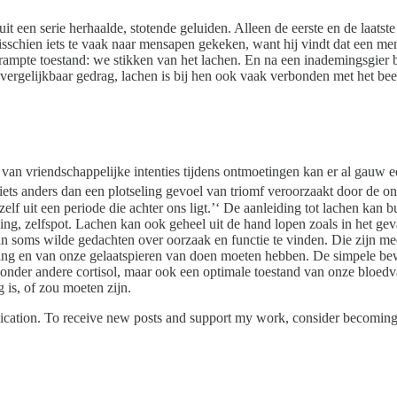
t een serie herhaalde, stotende geluiden. Alleen de eerste en de laats
sschien iets te vaak naar mensapen gekeken, want hij vindt dat een m
mpte toestand: we stikken van het lachen. En na een inademingsgier b
ergelijkbaar gedrag, lachen is bij hen ook vaak verbonden met het be
 van vriendschappelijke intenties tijdens ontmoetingen kan er al gauw
ts anders dan een plotseling gevoel van triomf veroorzaakt door de on
lf uit een periode die achter ons ligt.’‘ De aanleiding tot lachen kan
g, zelfspot. Lachen kan ook geheel uit de hand lopen zoals in het geval 
aan soms wilde gedachten over oorzaak en functie te vinden. Die zijn m
ling en van onze gelaatspieren van doen moeten hebben. De simpele bewe
onder andere cortisol, maar ook een optimale toestand van onze bloedva
 is, of zou moeten zijn.
cation. To receive new posts and support my work, consider becoming a