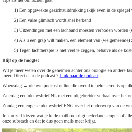
Tips als het om lachen gaat
1) Een opgewekte gezichtsuitdrukking (kijk even in de spiegel 
2) Een valse glimlach wordt snel herkend
3) Uitzendingen met een lachband moesten verboden worden (s
4) Als u een grap wilt maken, een element van (welgemeende) z
5) Tegen lachtherapie is niet veel te zeggen, behalve als de kos
Blijf op de hoogte!
Wil je meer weten over de geheimen achter ons biologie en andere f
meer. Direct naar de podcast ?
Link naar de podcast
Woensdag → nieuwe podcast online die overal te beluisteren is op all
Zaterdag een nieuwsbrief NL met een uitgebreider verhaal over het o
Zondag een engelse nieuwsbrief ENG over het onderwerp van de we
Je kan zelf kiezen wat je in de mailbox krijgt nederlands engels of al
onze substack en dat je dus geen mails meer krijgt.