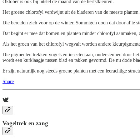
Oktober is ook bij uitstel de maand van de herfstkleuren.
Het groene chlorofyl verdwijnt uit de bladeren van de meeste planten.
Die bereiden zich voor op de winter. Sommigen doen dat door af te 
Dat begint er mee dat bomen en planten minder chlorofyl aanmaken, d
Als het groen van het chlorofyl wegvalt worden andere kleurpigmenten
Die pigmenten trekken vogels en insecten aan, ondersteunen door het
wordt een kurklaagje tussen blad en takken gevormd. De nu dode bl
Er zijn natuurlijk nog steeds groene planten met een leerachtige struct
Share
🕊️
Vogeltrek en zang