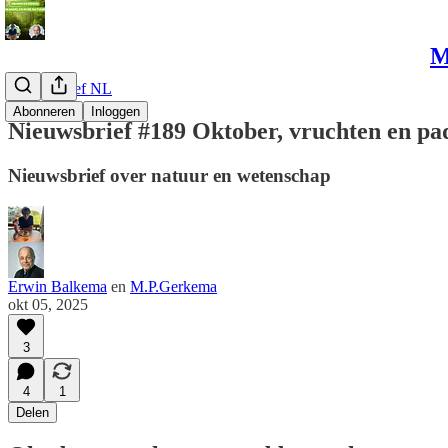
M
Nieuwsbrief NL
Abonneren
Inloggen
Nieuwsbrief #189 Oktober, vruchten en pa
Nieuwsbrief over natuur en wetenschap
Erwin Balkema
en
M.P.Gerkema
okt 05, 2025
3
4
1
Delen