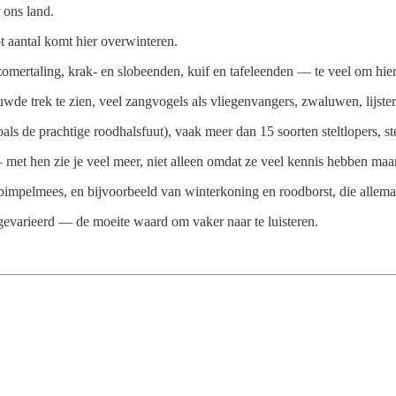
 ons land.
t aantal komt hier overwinteren.
omertaling, krak- en slobeenden, kuif en tafeleenden — te veel om hie
wde trek te zien, veel zangvogels als vliegenvangers, zwaluwen, lijster
(zoals de prachtige roodhalsfuut), vaak meer dan 15 soorten steltloper
 met hen zie je veel meer, niet alleen omdat ze veel kennis hebben maa
pimpelmees, en bijvoorbeeld van winterkoning en roodborst, die allemaal
n gevarieerd — de moeite waard om vaker naar te luisteren.