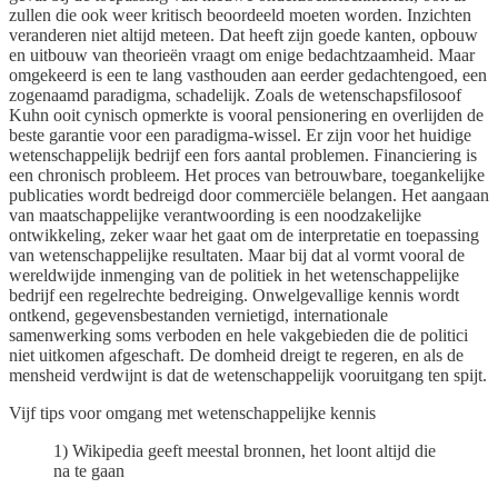
zullen die ook weer kritisch beoordeeld moeten worden. Inzichten
veranderen niet altijd meteen. Dat heeft zijn goede kanten, opbouw
en uitbouw van theorieën vraagt om enige bedachtzaamheid. Maar
omgekeerd is een te lang vasthouden aan eerder gedachtengoed, een
zogenaamd paradigma, schadelijk. Zoals de wetenschapsfilosoof
Kuhn ooit cynisch opmerkte is vooral pensionering en overlijden de
beste garantie voor een paradigma-wissel. Er zijn voor het huidige
wetenschappelijk bedrijf een fors aantal problemen. Financiering is
een chronisch probleem. Het proces van betrouwbare, toegankelijke
publicaties wordt bedreigd door commerciële belangen. Het aangaan
van maatschappelijke verantwoording is een noodzakelijke
ontwikkeling, zeker waar het gaat om de interpretatie en toepassing
van wetenschappelijke resultaten. Maar bij dat al vormt vooral de
wereldwijde inmenging van de politiek in het wetenschappelijke
bedrijf een regelrechte bedreiging. Onwelgevallige kennis wordt
ontkend, gegevensbestanden vernietigd, internationale
samenwerking soms verboden en hele vakgebieden die de politici
niet uitkomen afgeschaft. De domheid dreigt te regeren, en als de
mensheid verdwijnt is dat de wetenschappelijk vooruitgang ten spijt.
Vijf tips voor omgang met wetenschappelijke kennis
1) Wikipedia geeft meestal bronnen, het loont altijd die
na te gaan