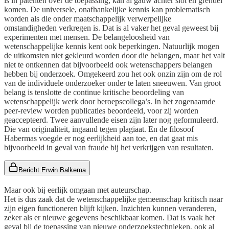
is in patenten over de toepassing, kan al gauw achter slot en grendel
komen. De universele, onafhankelijke kennis kan problematisch
worden als die onder maatschappelijk verwerpelijke
omstandigheden verkregen is. Dat is al vaker het geval geweest bij
experimenten met mensen. De belangeloosheid van
wetenschappelijke kennis kent ook beperkingen. Natuurlijk mogen
de uitkomsten niet gekleurd worden door die belangen, maar het valt
niet te ontkennen dat bijvoorbeeld ook wetenschappers belangen
hebben bij onderzoek. Omgekeerd zou het ook onzin zijn om de rol
van de individuele onderzoeker onder te laten sneeuwen. Van groot
belang is tenslotte de continue kritische beoordeling van
wetenschappelijk werk door beroepscollega’s. In het zogenaamde
peer-review worden publicaties beoordeeld, voor zij worden
geaccepteerd. Twee aanvullende eisen zijn later nog geformuleerd.
Die van originaliteit, ingaand tegen plagiaat. En de filosoof
Habermas voegde er nog eerlijkheid aan toe, en dat gaat mis
bijvoorbeeld in geval van fraude bij het verkrijgen van resultaten.
Bericht Erwin Balkema
Maar ook bij eerlijk omgaan met auteurschap.
Het is dus zaak dat de wetenschappelijke gemeenschap kritisch naar
zijn eigen functioneren blijft kijken. Inzichten kunnen veranderen,
zeker als er nieuwe gegevens beschikbaar komen. Dat is vaak het
geval bij de toepassing van nieuwe onderzoekstechnieken, ook al