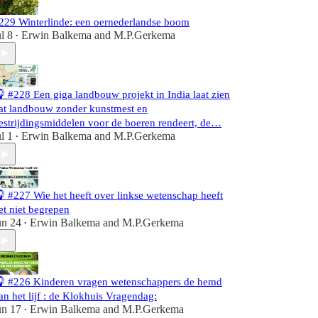
229 Winterlinde: een oernederlandse boom
ul 8
Erwin Balkema
and
M.P.Gerkema
•
 #228 Een giga landbouw projekt in India laat zien
at landbouw zonder kunstmest en
estrijdingsmiddelen voor de boeren rendeert, de…
ul 1
Erwin Balkema
and
M.P.Gerkema
•
 #227 Wie het heeft over linkse wetenschap heeft
et niet begrepen
un 24
Erwin Balkema
and
M.P.Gerkema
•
 #226 Kinderen vragen wetenschappers de hemd
an het lijf : de Klokhuis Vragendag:
un 17
Erwin Balkema
and
M.P.Gerkema
•