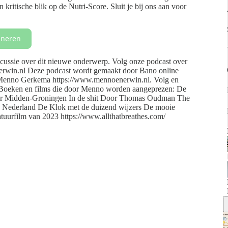
kritische blik op de Nutri-Score. Sluit je bij ons aan voor
neren
ussie over dit nieuwe onderwerp. Volg onze podcast over
win.nl Deze podcast wordt gemaakt door Bano online
Menno Gerkema ⁠⁠https://www.mennoenerwin.nl⁠⁠. Volg en
 en films die door Menno worden aangeprezen: ⁠⁠⁠⁠⁠⁠⁠⁠⁠⁠⁠⁠⁠⁠⁠⁠De
⁠⁠⁠⁠⁠ ⁠⁠⁠⁠⁠⁠⁠⁠⁠⁠⁠⁠⁠⁠⁠⁠⁠⁠In de shit⁠⁠⁠⁠⁠⁠⁠⁠⁠⁠⁠⁠⁠⁠⁠⁠⁠⁠ Door Thomas Oudman ⁠⁠⁠⁠⁠⁠⁠⁠⁠⁠⁠⁠⁠⁠⁠⁠⁠⁠The
⁠⁠⁠⁠⁠⁠⁠⁠⁠⁠⁠⁠⁠⁠⁠ ⁠⁠⁠⁠⁠⁠⁠⁠⁠⁠⁠⁠⁠⁠⁠⁠⁠⁠De Klok met de duizend wijzers⁠⁠⁠⁠⁠⁠⁠⁠⁠⁠⁠⁠⁠⁠⁠⁠⁠ ⁠⁠⁠⁠⁠⁠⁠⁠⁠⁠⁠⁠⁠⁠⁠De mooie
oiste Natuurfilm van 2023 https://www.allthatbreathes.com/⁠