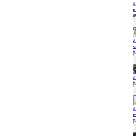
#
u
a
#
s
j
#
j
#
e
j