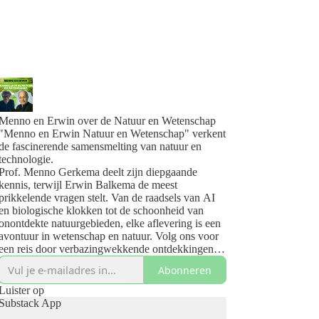
Menno en Erwin over de Natuur en Wetenschap
"Menno en Erwin Natuur en Wetenschap" verkent
de fascinerende samensmelting van natuur en
technologie.
Prof. Menno Gerkema deelt zijn diepgaande
kennis, terwijl Erwin Balkema de meest
prikkelende vragen stelt. Van de raadsels van AI
en biologische klokken tot de schoonheid van
onontdekte natuurgebieden, elke aflevering is een
avontuur in wetenschap en natuur. Volg ons voor
een reis door verbazingwekkende ontdekkingen
en inzichten.
Abonneren
Jouw pad naar de wonderen van de natuur en de
vooruitgang van technologie begint hier.
Luister op
www.mennoenerwin.nl/
Substack App