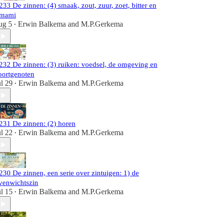
233 De zinnen: (4) smaak, zout, zuur, zoet, bitter en
mami
ug 5
Erwin Balkema
and
M.P.Gerkema
•
232 De zinnen: (3) ruiken: voedsel, de omgeving en
oortgenoten
ul 29
Erwin Balkema
and
M.P.Gerkema
•
231 De zinnen: (2) horen
ul 22
Erwin Balkema
and
M.P.Gerkema
•
230 De zinnen, een serie over zintuigen: 1) de
venwichtszin
ul 15
Erwin Balkema
and
M.P.Gerkema
•