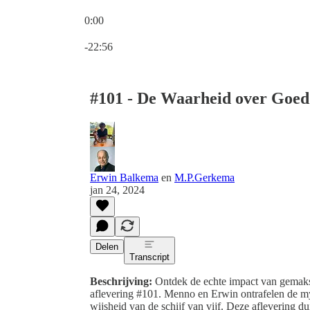
0:00
Huidige tijd: 0:00 / Totale tijd: -22:56
-22:56
#101 - De Waarheid over Goed 
Erwin Balkema
en
M.P.Gerkema
jan 24, 2024
Delen
Transcript
Beschrijving:
Ontdek de echte impact van gemaksv
aflevering #101. Menno en Erwin ontrafelen de my
wijsheid van de schijf van vijf. Deze aflevering d