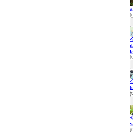
#
j

d
b
j

h
j

v
j