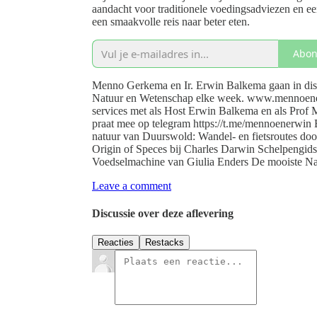
aandacht voor traditionele voedingsadviezen en een 
een smaakvolle reis naar beter eten.
Abon
Menno Gerkema en Ir. Erwin Balkema gaan in disc
Natuur en Wetenschap elke week. www.mennoener
services met als Host Erwin Balkema en als Prof 
praat mee op telegram https://t.me/mennoenerwin Boeken
natuur van Duurswold: Wandel- en fietsroutes door Midden-Groningen⁠⁠⁠⁠⁠⁠⁠⁠⁠⁠⁠⁠
Origin of Speces bij Charles Darwin⁠⁠⁠⁠⁠⁠⁠⁠⁠⁠⁠⁠⁠⁠⁠⁠⁠⁠ ⁠⁠⁠⁠⁠⁠⁠⁠⁠⁠⁠⁠⁠⁠⁠⁠⁠⁠Schelpengids Nederland⁠⁠
Voedselmachine van Giulia Enders⁠⁠⁠⁠⁠⁠⁠⁠⁠⁠⁠⁠⁠⁠ ⁠⁠⁠⁠De mo
Leave a comment
Discussie over deze aflevering
Reacties
Restacks