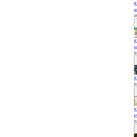
#
u
a
#
s
j
#
j
#
e
j