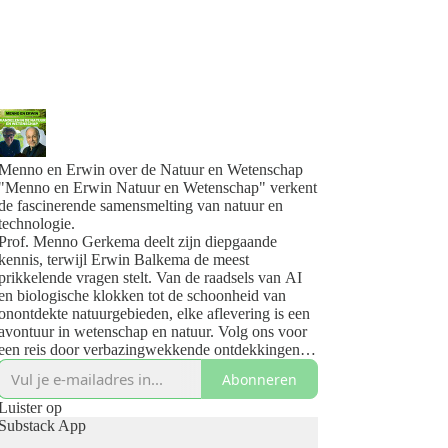
Menno en Erwin over de Natuur en Wetenschap
"Menno en Erwin Natuur en Wetenschap" verkent
de fascinerende samensmelting van natuur en
technologie.
Prof. Menno Gerkema deelt zijn diepgaande
kennis, terwijl Erwin Balkema de meest
prikkelende vragen stelt. Van de raadsels van AI
en biologische klokken tot de schoonheid van
onontdekte natuurgebieden, elke aflevering is een
avontuur in wetenschap en natuur. Volg ons voor
een reis door verbazingwekkende ontdekkingen
en inzichten.
Abonneren
Jouw pad naar de wonderen van de natuur en de
vooruitgang van technologie begint hier.
Luister op
www.mennoenerwin.nl/
Substack App