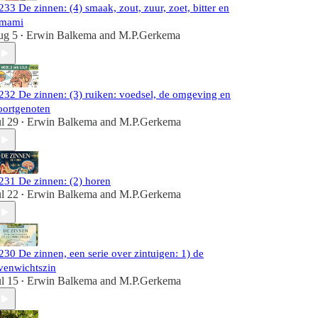
233 De zinnen: (4) smaak, zout, zuur, zoet, bitter en
mami
ug 5
Erwin Balkema
and
M.P.Gerkema
•
232 De zinnen: (3) ruiken: voedsel, de omgeving en
oortgenoten
ul 29
Erwin Balkema
and
M.P.Gerkema
•
231 De zinnen: (2) horen
ul 22
Erwin Balkema
and
M.P.Gerkema
•
230 De zinnen, een serie over zintuigen: 1) de
venwichtszin
ul 15
Erwin Balkema
and
M.P.Gerkema
•