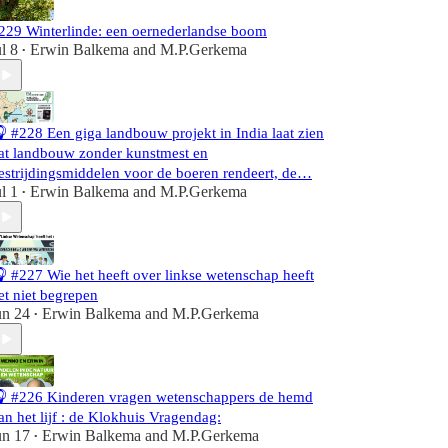
229 Winterlinde: een oernederlandse boom
ul 8
Erwin Balkema
and
M.P.Gerkema
•
 #228 Een giga landbouw projekt in India laat zien
at landbouw zonder kunstmest en
estrijdingsmiddelen voor de boeren rendeert, de…
ul 1
Erwin Balkema
and
M.P.Gerkema
•
 #227 Wie het heeft over linkse wetenschap heeft
et niet begrepen
un 24
Erwin Balkema
and
M.P.Gerkema
•
 #226 Kinderen vragen wetenschappers de hemd
an het lijf : de Klokhuis Vragendag:
un 17
Erwin Balkema
and
M.P.Gerkema
•