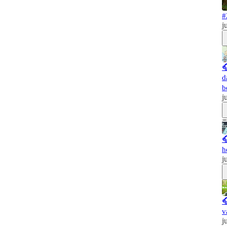
#
j

d
b
j

h
j

v
j