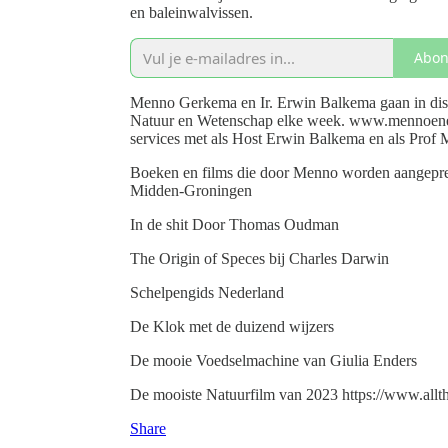
en baleinwalvissen.
Abon
Menno Gerkema en Ir. Erwin Balkema gaan in disc
Natuur en Wetenschap elke week. www.mennoener
services met als Host Erwin Balkema en als Prof 
Boeken en films die door Menno worden aangeprezen: ⁠⁠⁠
Midden-Groningen⁠⁠⁠⁠⁠⁠⁠⁠⁠⁠⁠⁠⁠⁠⁠⁠⁠ ⁠⁠⁠⁠⁠⁠⁠⁠⁠⁠⁠⁠⁠⁠⁠⁠⁠⁠
In de shit⁠⁠⁠⁠⁠⁠⁠⁠⁠⁠⁠⁠⁠⁠⁠⁠⁠⁠ Door Thomas Oudman ⁠⁠⁠⁠⁠⁠⁠⁠⁠⁠⁠⁠⁠⁠⁠⁠⁠⁠
The Origin of Speces bij Charles Darwin⁠⁠⁠⁠⁠⁠⁠⁠⁠⁠⁠⁠⁠⁠⁠⁠⁠⁠ ⁠⁠⁠⁠⁠⁠⁠⁠⁠⁠⁠⁠⁠⁠⁠⁠⁠⁠
Schelpengids Nederland⁠⁠⁠⁠⁠⁠⁠⁠⁠⁠⁠⁠⁠⁠⁠⁠⁠ ⁠⁠⁠⁠⁠⁠⁠⁠⁠⁠⁠⁠⁠⁠⁠⁠⁠⁠
De Klok met de duizend wijzers⁠⁠⁠⁠⁠⁠⁠⁠⁠⁠⁠⁠⁠⁠⁠⁠⁠ ⁠⁠⁠⁠⁠⁠⁠⁠⁠⁠⁠⁠⁠⁠⁠
De mooie Voedselmachine van Giulia Enders⁠⁠⁠⁠⁠⁠⁠⁠⁠⁠⁠⁠⁠⁠ ⁠⁠⁠⁠
De mooiste Natuurfilm van 2023 https://www.allth
Share