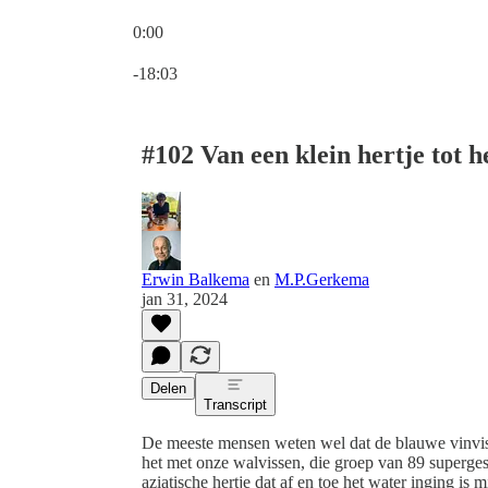
0:00
Huidige tijd: 0:00 / Totale tijd: -18:03
-18:03
#102 Van een klein hertje tot h
Erwin Balkema
en
M.P.Gerkema
jan 31, 2024
Delen
Transcript
De meeste mensen weten wel dat de blauwe vinvis h
het met onze walvissen, die groep van 89 superges
aziatische hertje dat af en toe het water inging is