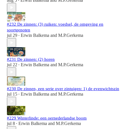
aug 5
Erwin Balkema
and
M.P.Gerkema
•
#232 De zinnen: (3) ruiken: voedsel, de omgeving en
soortgenoten
jul 29
Erwin Balkema
and
M.P.Gerkema
•
#231 De zinnen: (2) horen
jul 22
Erwin Balkema
and
M.P.Gerkema
•
#230 De zinnen, een serie over zintuigen: 1) de evenwichtszin
jul 15
Erwin Balkema
and
M.P.Gerkema
•
#229 Winterlinde: een oernederlandse boom
jul 8
Erwin Balkema
and
M.P.Gerkema
•