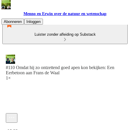
Menno en Erwin over de natuur en wetenschap
Abonneren
Inloggen
Luister zonder afleiding op Substack
#110 Omdat hij zo ontzettend goed apen kon bekijken: Een
Eerbetoon aan Frans de Waal
1×
Huidige tijd: 0:00 / Totale tijd: -18:00