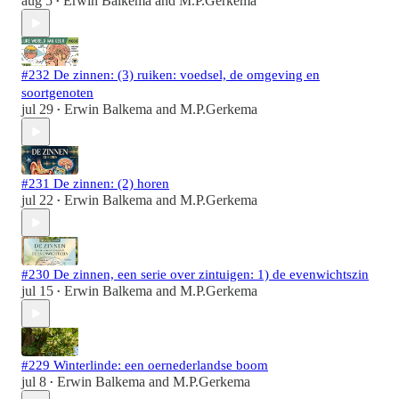
aug 5
Erwin Balkema
and
M.P.Gerkema
•
#232 De zinnen: (3) ruiken: voedsel, de omgeving en
soortgenoten
jul 29
Erwin Balkema
and
M.P.Gerkema
•
#231 De zinnen: (2) horen
jul 22
Erwin Balkema
and
M.P.Gerkema
•
#230 De zinnen, een serie over zintuigen: 1) de evenwichtszin
jul 15
Erwin Balkema
and
M.P.Gerkema
•
#229 Winterlinde: een oernederlandse boom
jul 8
Erwin Balkema
and
M.P.Gerkema
•