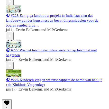
🎧 #228 Een giga landbouw projekt in India laat zien dat
landbouw zonder kunstmest en bestrijdingsmiddelen voor de
boeren rendeert, de…
jul 1
Erwin Balkema
and
M.P.Gerkema
•
🎧 #227 Wie het heeft over linkse wetenschap heeft het niet
begrepen
jun 24
Erwin Balkema
and
M.P.Gerkema
•
🎧 #226 Kinderen vragen wetenschappers de hemd van het lijf
: de Klokhuis Vragendag:
jun 17
Erwin Balkema
and
M.P.Gerkema
•
1