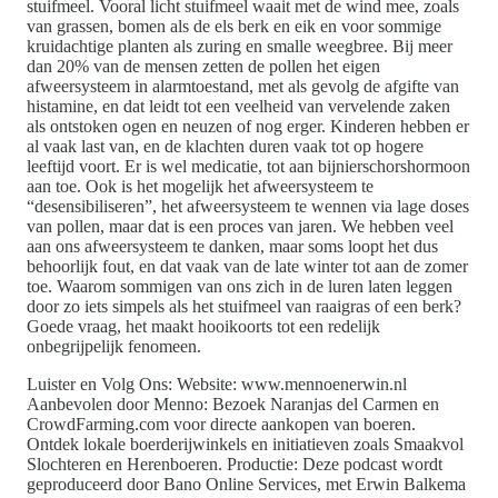
stuifmeel. Vooral licht stuifmeel waait met de wind mee, zoals
van grassen, bomen als de els berk en eik en voor sommige
kruidachtige planten als zuring en smalle weegbree. Bij meer
dan 20% van de mensen zetten de pollen het eigen
afweersysteem in alarmtoestand, met als gevolg de afgifte van
histamine, en dat leidt tot een veelheid van vervelende zaken
als ontstoken ogen en neuzen of nog erger. Kinderen hebben er
al vaak last van, en de klachten duren vaak tot op hogere
leeftijd voort. Er is wel medicatie, tot aan bijnierschorshormoon
aan toe. Ook is het mogelijk het afweersysteem te
“desensibiliseren”, het afweersysteem te wennen via lage doses
van pollen, maar dat is een proces van jaren. We hebben veel
aan ons afweersysteem te danken, maar soms loopt het dus
behoorlijk fout, en dat vaak van de late winter tot aan de zomer
toe. Waarom sommigen van ons zich in de luren laten leggen
door zo iets simpels als het stuifmeel van raaigras of een berk?
Goede vraag, het maakt hooikoorts tot een redelijk
onbegrijpelijk fenomeen.
Luister en Volg Ons: Website: www.mennoenerwin.nl
Aanbevolen door Menno: Bezoek Naranjas del Carmen en
CrowdFarming.com voor directe aankopen van boeren.
Ontdek lokale boerderijwinkels en initiatieven zoals Smaakvol
Slochteren en Herenboeren. Productie: Deze podcast wordt
geproduceerd door Bano Online Services, met Erwin Balkema