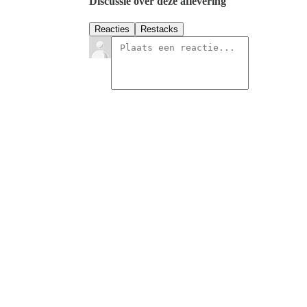
Discussie over deze aflevering
Reacties
Restacks