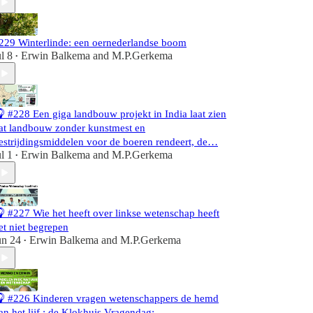
229 Winterlinde: een oernederlandse boom
ul 8
Erwin Balkema
and
M.P.Gerkema
•
 #228 Een giga landbouw projekt in India laat zien
at landbouw zonder kunstmest en
estrijdingsmiddelen voor de boeren rendeert, de…
ul 1
Erwin Balkema
and
M.P.Gerkema
•
 #227 Wie het heeft over linkse wetenschap heeft
et niet begrepen
un 24
Erwin Balkema
and
M.P.Gerkema
•
 #226 Kinderen vragen wetenschappers de hemd
an het lijf : de Klokhuis Vragendag: