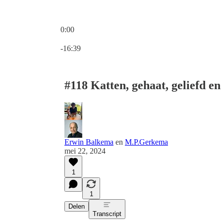
0:00
Huidige tijd: 0:00 / Totale tijd: -16:39
-16:39
#118 Katten, gehaat, geliefd en
Erwin Balkema
en
M.P.Gerkema
mei 22, 2024
1
1
Delen
Transcript