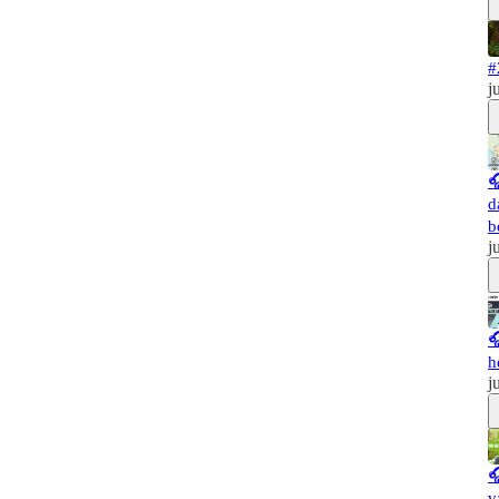
#
j

d
b
j

h
j

v