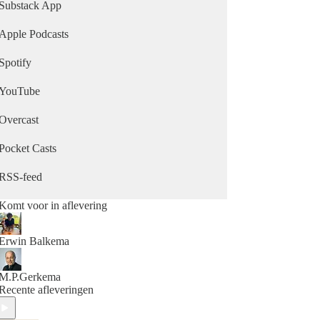
www.mennoenerwin.nl/
Substack App
Apple Podcasts
Spotify
YouTube
Overcast
Pocket Casts
RSS-feed
Komt voor in aflevering
Erwin Balkema
M.P.Gerkema
Recente afleveringen