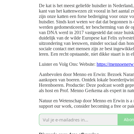
De kat is het meest geliefde huisdier in Nederland
kant van het kattenwezen zit vooral in het aantal 
zijn onze katten een forse bedreiging voor onze vo
huisdier. Sinds kort weten we dat dat begonnen i
werden gedomesticeerd, ter bescherming van de 
van DNA werd in 2017 vastgesteld dat onze huiskat 
duidelijk van de wilde Europese kat Felix sylvestr
uitzondering van leeuwen, minder sociaal dan hond
sociale contact met mensen zijn ze best ingewikkel
leren. Een recht opstaande, niet dikke staart is in 
Luister en Volg Ons: Website:
⁠⁠https://mennoenerw
Aanbevolen door Menno en Erwin: Bezoek Naran
aankopen van boeren. Ontdek lokale boerderijwink
Herenboeren. Productie: Deze podcast wordt gep
als host en Prof. Menno Gerkema als expert in na
Natuur en Wetenschap door Menno en Erwin is a r
support our work, consider becoming a free or paid
Abon