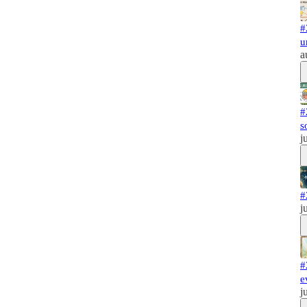
#
u
a
#
s
j
#
j
#
e
j