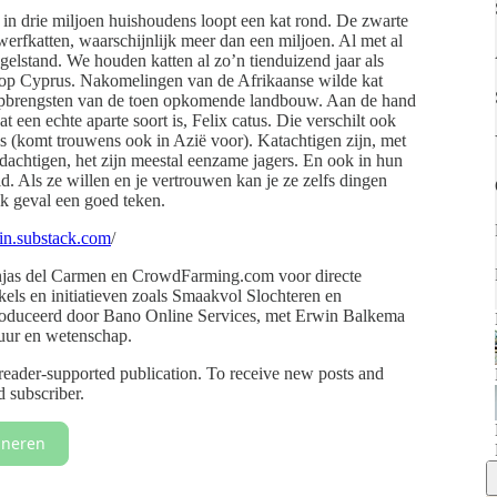
, in drie miljoen huishoudens loopt een kat rond. De zwarte
zwerfkatten, waarschijnlijk meer dan een miljoen. Al met al
gelstand. We houden katten al zo’n tienduizend jaar als
s op Cyprus. Nakomelingen van de Afrikaanse wilde kat
opbrengsten van de toen opkomende landbouw. Aan de hand
een echte aparte soort is, Felix catus. Die verschilt ook
is (komt trouwens ook in Azië voor). Katachtigen zijn, met
achtigen, het zijn meestal eenzame jagers. En ook in hun
d. Als ze willen en je vertrouwen kan je ze zelfs dingen
elk geval een goed teken.
in.substack.com⁠⁠
/
jas del Carmen en CrowdFarming.com voor directe
els en initiatieven zoals Smaakvol Slochteren en
roduceerd door Bano Online Services, met Erwin Balkema
tuur en wetenschap.
eader-supported publication. To receive new posts and
 subscriber.
neren