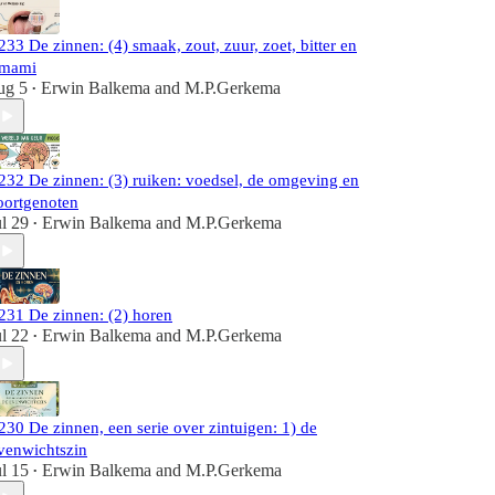
233 De zinnen: (4) smaak, zout, zuur, zoet, bitter en
mami
ug 5
Erwin Balkema
and
M.P.Gerkema
•
232 De zinnen: (3) ruiken: voedsel, de omgeving en
oortgenoten
ul 29
Erwin Balkema
and
M.P.Gerkema
•
231 De zinnen: (2) horen
ul 22
Erwin Balkema
and
M.P.Gerkema
•
230 De zinnen, een serie over zintuigen: 1) de
venwichtszin
ul 15
Erwin Balkema
and
M.P.Gerkema
•