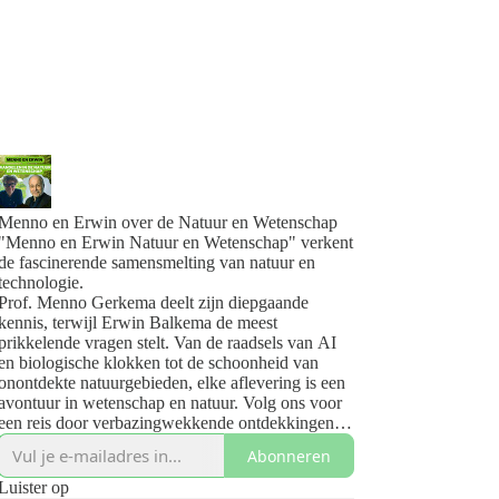
Menno en Erwin over de Natuur en Wetenschap
"Menno en Erwin Natuur en Wetenschap" verkent
de fascinerende samensmelting van natuur en
technologie.
Prof. Menno Gerkema deelt zijn diepgaande
kennis, terwijl Erwin Balkema de meest
prikkelende vragen stelt. Van de raadsels van AI
en biologische klokken tot de schoonheid van
onontdekte natuurgebieden, elke aflevering is een
avontuur in wetenschap en natuur. Volg ons voor
een reis door verbazingwekkende ontdekkingen
en inzichten.
Abonneren
Jouw pad naar de wonderen van de natuur en de
vooruitgang van technologie begint hier.
Luister op