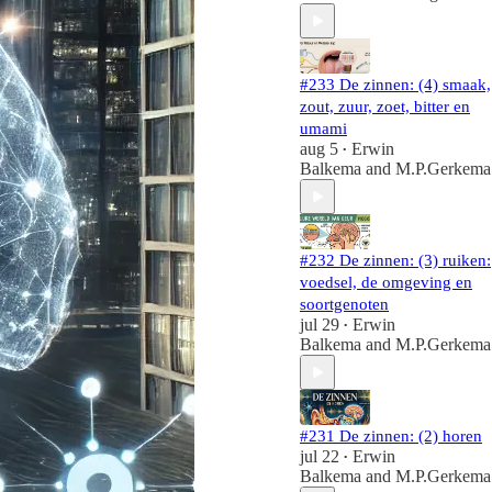
#233 De zinnen: (4) smaak,
zout, zuur, zoet, bitter en
umami
aug 5
Erwin
•
Balkema
and
M.P.Gerkema
#232 De zinnen: (3) ruiken:
voedsel, de omgeving en
soortgenoten
jul 29
Erwin
•
Balkema
and
M.P.Gerkema
#231 De zinnen: (2) horen
jul 22
Erwin
•
Balkema
and
M.P.Gerkema