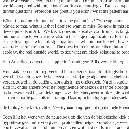
whole 40 years career, focusing on this small brain part of some milli
world compared with my clinical work as a neurologist. But as a type 
driven questions. Protocols are great if you know what the patient has.
What if you don’t known what it is the patient has? Two supplemental
related to that, what is it that I don’t to want to miss. So now in thi
developments in A.I.? Well, A.I. does not absolve you from checkin
biological clock, we are now also in the stage of applications. For ins
estate developers which design apartments without outside windows? A
seems to be off from normal. The question remains whether abnormal 
ecology, the real outside world, to see what are clock solutions to pr
Een Amerikaanse wetenschapper in Groningen: Bill over de biologisch
Hoe raakt een neuroloog verzeild in onderzoek naar de biologische kl
verschilt van de onze. Je kan eerst een vierjarige algemene bachelor d
verder, zowel in de patiëntenzorg als in het onderzoek. Na zijn studie
zich in, onder andere over het beginnende onderzoek naar de biologis
technieken deed hij ontdekkingen over het energieverbruik en de werk
carrière door te gaan als neuroloog. Daarbij richtte hij zijn onderzo
de biologische klok richtte. Veertig jaar lang, gericht op dat hele kl
Toch lijkt het werk van de neuroloog op die van de biologische klok 
hypothese gestuurde vraag zien, protocollen helpen vooral als je wee
ergste geval aan de hand kunnen zijn, en wat mag ik als arts in geen 