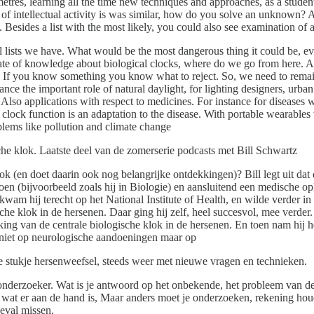
metres, learning all the time new techniques and approaches, as a studen
of intellectual activity is was similar, how do you solve an unknown? 
 Besides a list with the most likely, you could also see examination of 
 lists we have. What would be the most dangerous thing it could be, ev
s state of knowledge about biological clocks, where do we go from here. A
g. If you know something you know what to reject. So, we need to rem
tance the important role of natural daylight, for lighting designers, urba
lso applications with respect to medicines. For instance for diseases 
clock function is an adaptation to the disease. With portable wearable
oblems like pollution and climate change
e klok. Laatste deel van de zomerserie podcasts met Bill Schwartz
ok (en doet daarin ook nog belangrijke ontdekkingen)? Bill legt uit da
oen (bijvoorbeeld zoals hij in Biologie) en aansluitend een medische op
 kwam hij terecht op het National Institute of Health, en wilde verder 
che klok in de hersenen. Daar ging hij zelf, heel succesvol, mee verde
ing van de centrale biologische klok in de hersenen. En toen nam hij he
ek niet op neurologische aandoeningen maar op
eine stukje hersenweefsel, steeds weer met nieuwe vragen en technieken.
onderzoeker. Wat is je antwoord op het onbekende, het probleem van de 
t wat er aan de hand is, Maar anders moet je onderzoeken, rekening ho
geval missen.