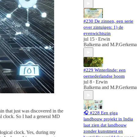
#230 De zinnen, een serie
over zintuigen: 1) de
evenwichtszin
jul 15
Erwin
•
Balkema
and
M.P.Gerkema
#229 Winterlinde: een
oernederlandse boom
jul 8
Erwin
•
Balkema
and
M.P.Gerkema
in that just was discovered in the
🎧 #228 Een giga
cal clock. So I had a general MD
landbouw projekt in India
laat zien dat landbouw
zonder kunstmest en
logical clock. Yes, during my