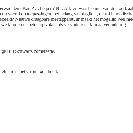
rwachten? Kan A.I. helpen? Nu, A.I. vrijwaart je niet van de noodzaa
h nu vooral op toepassingen, het belang van daglicht, de rol in medisch
ektebeeld? Nieuwe draagbare meetapparatuur maakt het mogelijk veel me
e we kunnen inspelen op zaken als vervuiling en klimaatverandering.
ge Bill Schwartz zomerserie.
elijk iets met Groningen heeft.