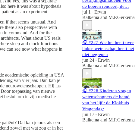
bestrijdingsmiddelen voor
t. And yes, this was a separate
Also here it was about hypothesis
de boeren rendeert, de…
a patient as an experiment.
jul 1
Erwin
•
Balkema
and
M.P.Gerkema
en if that seems unusual. And
re there also perspectives with
ain in command. And for the
n architects. What about US reals
🎧 #227 Wie het heeft over
where sleep and clock functions
linkse wetenschap heeft het
s we can see now what happens in
niet begrepen
jun 24
Erwin
•
Balkema
and
M.P.Gerkema
t de academische opleiding in USA
leiding van vier jaar. Dan kan je
in de neurowetenschappen. Hij las
🎧 #226 Kinderen vragen
r. Door toepassing van nieuwe
t besluit om in zijn medische
wetenschappers de hemd
van het lijf : de Klokhuis
Vragendag:
jun 17
Erwin
•
Balkema
and
M.P.Gerkema
patiënt? Dat kan je ook als een
udend zowel met wat zou er in het