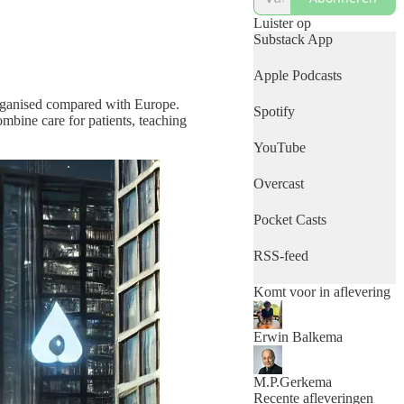
en biologische klokken
tot de schoonheid van
Luister op
onontdekte
Substack App
natuurgebieden, elke
aflevering is een
Apple Podcasts
avontuur in wetenschap
en natuur. Volg ons voor
 organised compared with Europe.
Spotify
een reis door
ombine care for patients, teaching
verbazingwekkende
YouTube
ontdekkingen en
inzichten.
Jouw pad naar de
Overcast
wonderen van de natuur
en de vooruitgang van
Pocket Casts
technologie begint hier.
www.mennoenerwin.nl/
RSS-feed
Komt voor in aflevering
Erwin Balkema
M.P.Gerkema
Recente afleveringen