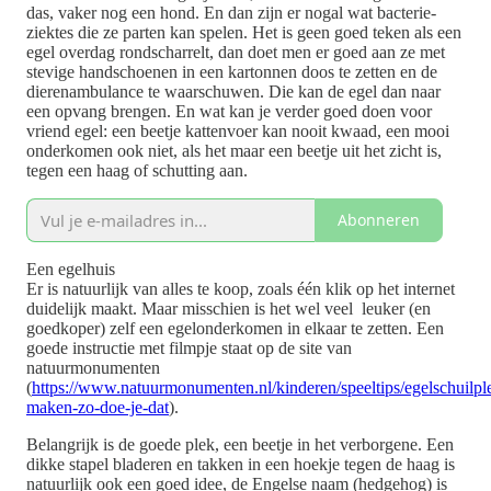
das, vaker nog een hond. En dan zijn er nogal wat bacterie-
ziektes die ze parten kan spelen. Het is geen goed teken als een
egel overdag rondscharrelt, dan doet men er goed aan ze met
stevige handschoenen in een kartonnen doos te zetten en de
dierenambulance te waarschuwen. Die kan de egel dan naar
een opvang brengen. En wat kan je verder goed doen voor
vriend egel: een beetje kattenvoer kan nooit kwaad, een mooi
onderkomen ook niet, als het maar een beetje uit het zicht is,
tegen een haag of schutting aan.
Abonneren
Een egelhuis
Er is natuurlijk van alles te koop, zoals één klik op het internet
duidelijk maakt. Maar misschien is het wel veel leuker (en
goedkoper) zelf een egelonderkomen in elkaar te zetten. Een
goede instructie met filmpje staat op de site van
natuurmonumenten
(
https://www.natuurmonumenten.nl/kinderen/speeltips/egelschuilpl
maken-zo-doe-je-dat
).
Belangrijk is de goede plek, een beetje in het verborgene. Een
dikke stapel bladeren en takken in een hoekje tegen de haag is
natuurlijk ook een goed idee, de Engelse naam (hedgehog) is