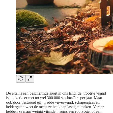
De egel is een beschermde soort in ons land, de grootste vijand
is het verkeer met tot wel 300.000 slachtoffers per jaar. Maar
ook door gestrooid gif, gladde vijverwand, schapengaas en
keldergaten weet de mens ze het knap lastig te maken. Verder
hebben ze maar weinig vijanden, soms een roofvogel of een