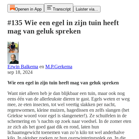
Openen in App
Transcript
Luister via...
#135 Wie een egel in zijn tuin heeft
mag van geluk spreken
Erwin Balkema
en
M.P.Gerkema
sep 18, 2024
Wie een egel in zijn tuin heeft mag van geluk spreken
Want niet alleen heb je dan blijkbaar een tuin, maar ook nog
eens één van de allerleukste dieren te gast. Egels weten er weg
mee, ze eten insecten, tot wel veertig slakken per nacht,
regenwormen, kleine muizen, hagedissen en zelfs slangen (het
Griekse woord voor egel is slangeneter!). Ze schuifelen in de
schemering en ’s nachts op zoek naar voedsel. In de zomer eten
ze zich als het goed gaat dik en rond, laten hun
lichaamsgewicht toenemen van zo’n kilo tot wel anderhalve
kilo. In oktober zoeken ze hun overwinteringsplek op. In die