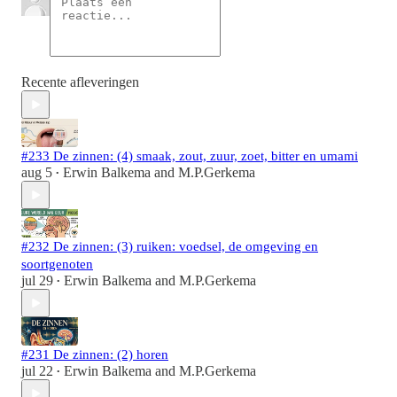
Recente afleveringen
#233 De zinnen: (4) smaak, zout, zuur, zoet, bitter en umami
aug 5
Erwin Balkema
and
M.P.Gerkema
•
#232 De zinnen: (3) ruiken: voedsel, de omgeving en
soortgenoten
jul 29
Erwin Balkema
and
M.P.Gerkema
•
#231 De zinnen: (2) horen
jul 22
Erwin Balkema
and
M.P.Gerkema
•