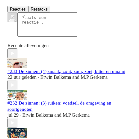
Reacties
Restacks
Recente afleveringen
#233 De zinnen: (4) smaak, zout, zuur, zoet, bitter en umami
22 uur geleden
Erwin Balkema
and
M.P.Gerkema
•
#232 De zinnen: (3) ruiken: voedsel, de omgeving en
soortgenoten
jul 29
Erwin Balkema
and
M.P.Gerkema
•