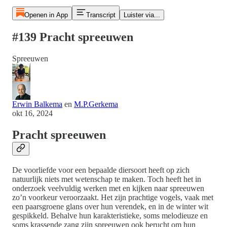
Openen in App
Transcript
Luister via...
#139 Pracht spreeuwen
Spreeuwen
Erwin Balkema
en
M.P.Gerkema
okt 16, 2024
Pracht spreeuwen
De voorliefde voor een bepaalde diersoort heeft op zich
natuurlijk niets met wetenschap te maken. Toch heeft het in
onderzoek veelvuldig werken met en kijken naar spreeuwen
zo’n voorkeur veroorzaakt. Het zijn prachtige vogels, vaak met
een paarsgroene glans over hun verendek, en in de winter wit
gespikkeld. Behalve hun karakteristieke, soms melodieuze en
soms krassende zang zijn spreeuwen ook berucht om hun