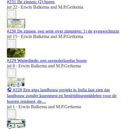
#231 De zinnen: (2) horen
jul 22
Erwin Balkema
and
M.P.Gerkema
•
#230 De zinnen, een serie over zintuigen: 1) de evenwichtszin
jul 15
Erwin Balkema
and
M.P.Gerkema
•
#229 Winterlinde: een oernederlandse boom
jul 8
Erwin Balkema
and
M.P.Gerkema
•
🎧 #228 Een giga landbouw projekt in India laat zien dat
landbouw zonder kunstmest en bestrijdingsmiddelen voor de
boeren rendeert, de…
jul 1
Erwin Balkema
and
M.P.Gerkema
•