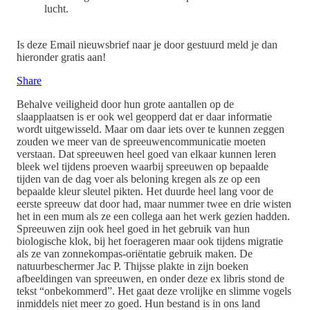
lucht.
Is deze Email nieuwsbrief naar je door gestuurd meld je dan
hieronder gratis aan!
Share
Behalve veiligheid door hun grote aantallen op de
slaapplaatsen is er ook wel geopperd dat er daar informatie
wordt uitgewisseld. Maar om daar iets over te kunnen zeggen
zouden we meer van de spreeuwencommunicatie moeten
verstaan. Dat spreeuwen heel goed van elkaar kunnen leren
bleek wel tijdens proeven waarbij spreeuwen op bepaalde
tijden van de dag voer als beloning kregen als ze op een
bepaalde kleur sleutel pikten. Het duurde heel lang voor de
eerste spreeuw dat door had, maar nummer twee en drie wisten
het in een mum als ze een collega aan het werk gezien hadden.
Spreeuwen zijn ook heel goed in het gebruik van hun
biologische klok, bij het foerageren maar ook tijdens migratie
als ze van zonnekompas-oriëntatie gebruik maken. De
natuurbeschermer Jac P. Thijsse plakte in zijn boeken
afbeeldingen van spreeuwen, en onder deze ex libris stond de
tekst “onbekommerd”. Het gaat deze vrolijke en slimme vogels
inmiddels niet meer zo goed. Hun bestand is in ons land