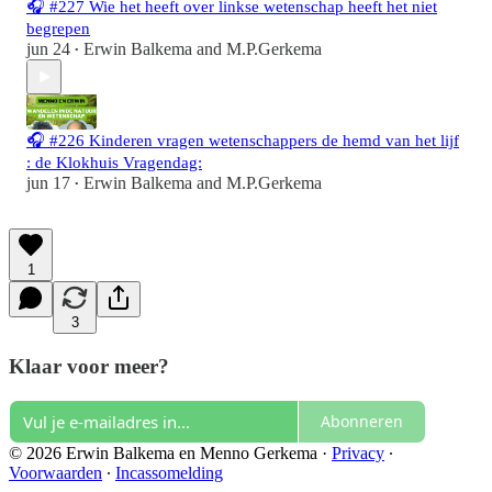
🎧 #227 Wie het heeft over linkse wetenschap heeft het niet
begrepen
jun 24
Erwin Balkema
and
M.P.Gerkema
•
🎧 #226 Kinderen vragen wetenschappers de hemd van het lijf
: de Klokhuis Vragendag:
jun 17
Erwin Balkema
and
M.P.Gerkema
•
1
3
Klaar voor meer?
Abonneren
© 2026 Erwin Balkema en Menno Gerkema
·
Privacy
∙
Voorwaarden
∙
Incassomelding