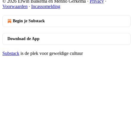
© 2026 Erwin Balkema en Menno Gerkema
·
Privacy
∙
Voorwaarden
∙
Incassomelding
Begin je Substack
Download de App
Substack
is de plek voor geweldige cultuur