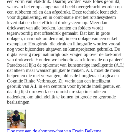
een vorm van vlakdruk. Daarbij worden vaak folies gebruikt,
waarvan het er op aangebracht beeld overgebracht worden op
een rubberen rol en dan afgedrukt. Deze techniek leent zich
voor digitalisering, en in combinatie met het rotatiesysteem
levert dat een heel efficient druksysteem op. Meer dan
driekwart van alle boeken, kranten en folders wordt
tegenwoordig met offsetdruk gemaakt. Dat kan in grote
oplagen, maar ook on demand, in een oplage van een enkel
exemplaar. Hoogdruk, diepdruk en lithografie worden vooral
nog voor bijzondere uitgaven en kunstprojecten gebruikt. De
digitalisering roept natuurlijk ook vragen op over de toekomst
van drukwerk. Houden we behoefte aan informatie op papier?
Paradoxaal lijkt de opkomst van kunstmatige intelligentie (A.I.)
dat alleen maar waarschijnlijker te maken. A.I. moet de mens
helpen en die niet vervangen, aldus de hoogleraar Logica en
Cognitie Rinke Verbrugge. Zij werkt aan een intelligent
gebruik van A.I. in een centrum voor hybride intelligentie, en
daarbij lijkt drukwerk een onmisbare stap in studie en
nadenken, om uiteindelijk te komen tot goede en gegronde
beslissingen.
Doe mee aan de abonnee-chat van Erwin Balkema