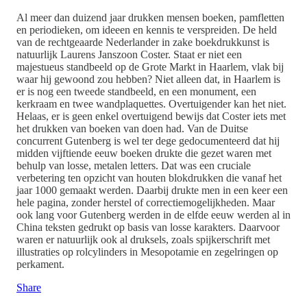
Al meer dan duizend jaar drukken mensen boeken, pamfletten
en periodieken, om ideeen en kennis te verspreiden. De held
van de rechtgeaarde Nederlander in zake boekdrukkunst is
natuurlijk Laurens Janszoon Coster. Staat er niet een
majestueus standbeeld op de Grote Markt in Haarlem, vlak bij
waar hij gewoond zou hebben? Niet alleen dat, in Haarlem is
er is nog een tweede standbeeld, en een monument, een
kerkraam en twee wandplaquettes. Overtuigender kan het niet.
Helaas, er is geen enkel overtuigend bewijs dat Coster iets met
het drukken van boeken van doen had. Van de Duitse
concurrent Gutenberg is wel ter dege gedocumenteerd dat hij
midden vijftiende eeuw boeken drukte die gezet waren met
behulp van losse, metalen letters. Dat was een cruciale
verbetering ten opzicht van houten blokdrukken die vanaf het
jaar 1000 gemaakt werden. Daarbij drukte men in een keer een
hele pagina, zonder herstel of correctiemogelijkheden. Maar
ook lang voor Gutenberg werden in de elfde eeuw werden al in
China teksten gedrukt op basis van losse karakters. Daarvoor
waren er natuurlijk ook al druksels, zoals spijkerschrift met
illustraties op rolcylinders in Mesopotamie en zegelringen op
perkament.
Share