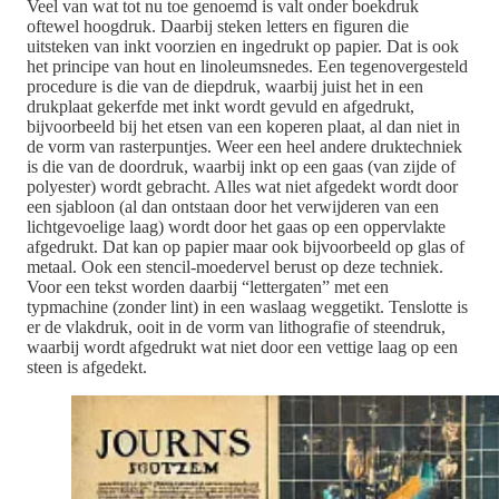
Veel van wat tot nu toe genoemd is valt onder boekdruk
oftewel hoogdruk. Daarbij steken letters en figuren die
uitsteken van inkt voorzien en ingedrukt op papier. Dat is ook
het principe van hout en linoleumsnedes. Een tegenovergesteld
procedure is die van de diepdruk, waarbij juist het in een
drukplaat gekerfde met inkt wordt gevuld en afgedrukt,
bijvoorbeeld bij het etsen van een koperen plaat, al dan niet in
de vorm van rasterpuntjes. Weer een heel andere druktechniek
is die van de doordruk, waarbij inkt op een gaas (van zijde of
polyester) wordt gebracht. Alles wat niet afgedekt wordt door
een sjabloon (al dan ontstaan door het verwijderen van een
lichtgevoelige laag) wordt door het gaas op een oppervlakte
afgedrukt. Dat kan op papier maar ook bijvoorbeeld op glas of
metaal. Ook een stencil-moedervel berust op deze techniek.
Voor een tekst worden daarbij “lettergaten” met een
typmachine (zonder lint) in een waslaag weggetikt. Tenslotte is
er de vlakdruk, ooit in de vorm van lithografie of steendruk,
waarbij wordt afgedrukt wat niet door een vettige laag op een
steen is afgedekt.