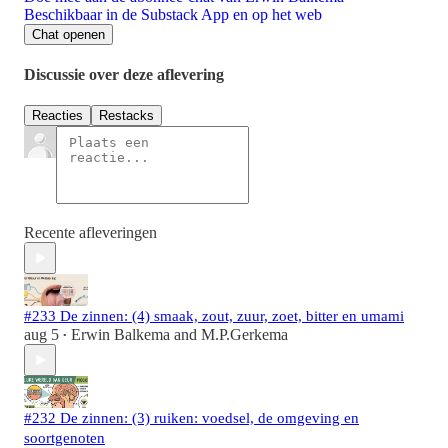
Beschikbaar in de Substack App en op het web
Chat openen
Discussie over deze aflevering
Reacties
Restacks
Recente afleveringen
#233 De zinnen: (4) smaak, zout, zuur, zoet, bitter en umami
aug 5
Erwin Balkema
and
M.P.Gerkema
•
#232 De zinnen: (3) ruiken: voedsel, de omgeving en
soortgenoten