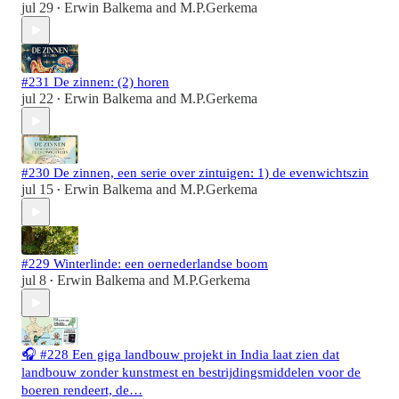
jul 29
Erwin Balkema
and
M.P.Gerkema
•
#231 De zinnen: (2) horen
jul 22
Erwin Balkema
and
M.P.Gerkema
•
#230 De zinnen, een serie over zintuigen: 1) de evenwichtszin
jul 15
Erwin Balkema
and
M.P.Gerkema
•
#229 Winterlinde: een oernederlandse boom
jul 8
Erwin Balkema
and
M.P.Gerkema
•
🎧 #228 Een giga landbouw projekt in India laat zien dat
landbouw zonder kunstmest en bestrijdingsmiddelen voor de
boeren rendeert, de…