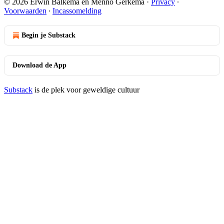
© 2026 Erwin Balkema en Menno Gerkema
·
Privacy
∙
Voorwaarden
∙
Incassomelding
Begin je Substack
Download de App
Substack
is de plek voor geweldige cultuur