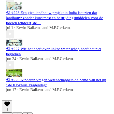
🎧 #228 Een giga landbouw projekt in India laat zien dat
landbouw zonder kunstmest en bestrijdingsmiddelen voor de
boeren rendeert, de…
jul 1
Erwin Balkema
and
M.P.Gerkema
•
🎧 #227 Wie het heeft over linkse wetenschap heeft het niet
begrepen
jun 24
Erwin Balkema
and
M.P.Gerkema
•
🎧 #226 Kinderen vragen wetenschappers de hemd van het lijf
: de Klokhuis Vragendag:
jun 17
Erwin Balkema
and
M.P.Gerkema
•
1