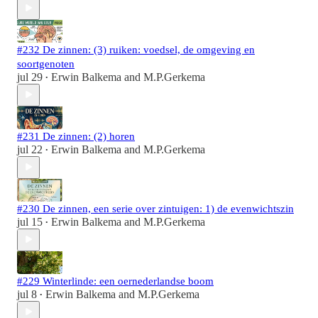
#232 De zinnen: (3) ruiken: voedsel, de omgeving en
soortgenoten
jul 29
Erwin Balkema
and
M.P.Gerkema
•
#231 De zinnen: (2) horen
jul 22
Erwin Balkema
and
M.P.Gerkema
•
#230 De zinnen, een serie over zintuigen: 1) de evenwichtszin
jul 15
Erwin Balkema
and
M.P.Gerkema
•
#229 Winterlinde: een oernederlandse boom
jul 8
Erwin Balkema
and
M.P.Gerkema
•