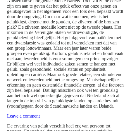
Amsterdamse hoogleraar Meike Bartels. Toch zal zij de eerste
zijn om aan te geven dat het geluk effect van onze genen en
geluksgevoel in het algemeen voor een fors deel bepaald wordt
door de omgeving. Om maar wat te noemen, wie is het
gelukkigst, degene met de gouden, de zilveren of de bronzen
plak? De zilveren medaille komt niet op de tweede plaats. Het
inkomen in de Verenigde Staten verdrievoudigde, de
gelukbeleving bleef gelijk. Het gelukgevoel van patiënten met
een dwarslaesie was gedaald tot nul vergeleken met dat van
een groep lottowinnaars. Maar een jaar later waren beide
groepen even gelukkig. Kortom, geluk is relatief en houdt vaak
niet aan, tevredenheid is voor sommigen een prima opvolger.
Er blijken wel veel individuele zaken samen te hangen met
geluk, zoals gezondheid, sociale status en populariteit,
opleiding en carrière. Maar ook goede relaties, een stimulerend
netwerk en tevredenheid met je omgeving. Maatschappelijke
erkenning en geen existentiële financiële zorgen, al die factoren
zijn heel bepalend. Dat ligt misschien ook wel ten grondslag
aan het toch wel opmerkelijke gegeven dat Nederland zich al
langer in de top vijf van gelukkigste landen op aarde bevindt
(voorafgegaan door de Scandinavische landen en IJsland).
Leave a comment
De ervaring van geluk verschilt heel erg van persoon tot