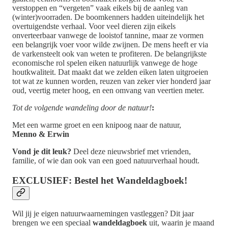
verstoppen en “vergeten” vaak eikels bij de aanleg van
(winter)voorraden. De boomkenners hadden uiteindelijk het
overtuigendste verhaal. Voor veel dieren zijn eikels
onverteerbaar vanwege de looistof tannine, maar ze vormen
een belangrijk voer voor wilde zwijnen. De mens heeft er via
de varkensteelt ook van weten te profiteren. De belangrijkste
economische rol spelen eiken natuurlijk vanwege de hoge
houtkwaliteit. Dat maakt dat we zelden eiken laten uitgroeien
tot wat ze kunnen worden, reuzen van zeker vier honderd jaar
oud, veertig meter hoog, en een omvang van veertien meter.
Tot de volgende wandeling door de natuur!
:
Met een warme groet en een knipoog naar de natuur,
Menno & Erwin
Vond je dit leuk?
Deel deze nieuwsbrief met vrienden,
familie, of wie dan ook van een goed natuurverhaal houdt.
EXCLUSIEF: Bestel het Wandeldagboek!
Wil jij je eigen natuurwaarnemingen vastleggen? Dit jaar
brengen we een speciaal
wandeldagboek
uit, waarin je maand