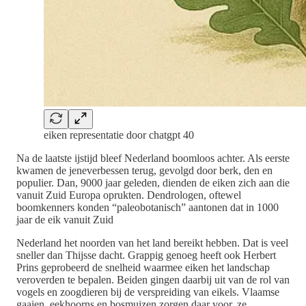
eiken representatie door chatgpt 40
Na de laatste ijstijd bleef Nederland boomloos achter. Als eerste
kwamen de jeneverbessen terug, gevolgd door berk, den en
populier. Dan, 9000 jaar geleden, dienden de eiken zich aan die
vanuit Zuid Europa oprukten. Dendrologen, oftewel
boomkenners konden “paleobotanisch” aantonen dat in 1000
jaar de eik vanuit Zuid
Nederland het noorden van het land bereikt hebben. Dat is veel
sneller dan Thijsse dacht. Grappig genoeg heeft ook Herbert
Prins geprobeerd de snelheid waarmee eiken het landschap
veroverden te bepalen. Beiden gingen daarbij uit van de rol van
vogels en zoogdieren bij de verspreiding van eikels. Vlaamse
gaaien, eekhoorns en bosmuizen zorgen daar voor, ze