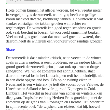
Hoge bomen kunnen het allebei worden, tot wel veertig meter.
In vergelijking is de zomereik wat ruiger, heeft een grillige
kroon met veel dwarse, kronkelige takken. De wintereik is wat
slanker en statiger, de takken groeien wat rechter en
regelmatiger. De wintereik kan goed tegen schaduw en groeit
ook vaak beschut in bossen, bijvoorbeeld samen met beuken.
Veel neerslag is goed maar dat moet wel goed ontwaterd, dus
daarom heeft de wintereik een voorkeur voor zandige gronden.
Share
De zomereik is daar minder kritisch, natte voeten in de winter,
zoals in uiterwaarden, is geen probleem, op zwaardere kleiige
grond groeit de zomereik prima, maar ook op arme en droge
zandgrond. Wel wil de zomereik het zonnig hebben, staat
daarom meestal los in het landschap en redt het uiteindelijk niet
in een dicht opgroeiend bos. Eén op de twintig eiken in
Nederland is een wintereik, je treft die vooral op de Veluwe, de
Utrechtse en Sallandse heuvelrug, rond Nijmegen in Zuid-
Limburg. Het verschil in beleving van zomer en wintereik kan
diep gaan. Tropische ecoloog Herbert Prins groeide op met de
zomereik op de grens van Groningen en Drenthe. Hij beschrijft
in zijn recente boek “de wijsheid van eksters” dat hij, hoewel