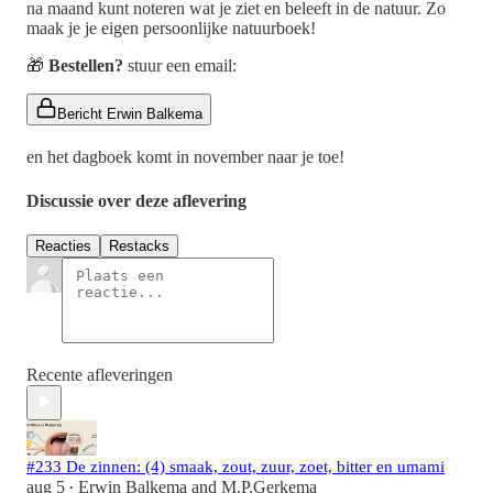
na maand kunt noteren wat je ziet en beleeft in de natuur. Zo
maak je je eigen persoonlijke natuurboek!
🎁
Bestellen?
stuur een email:
Bericht Erwin Balkema
en het dagboek komt in november naar je toe!
Discussie over deze aflevering
Reacties
Restacks
Recente afleveringen
#233 De zinnen: (4) smaak, zout, zuur, zoet, bitter en umami
aug 5
Erwin Balkema
and
M.P.Gerkema
•