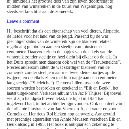
hij inmiddels het grootste deel van zijn leven doorbrengt te
midden van wintereiken in de buurt van Wageningen, nog
steeds verknocht is aan de zomereik.
Leave a comment
Hij beschrijft dat als een eigenschap van veel dieren, filopatrie,
de liefde voor het land van de jeugd. Passend bij de wat
plechtiger status van de wintereik zijn de bladeren relatief
regelmatig gelobd en aan een steeltje van minstens een
centimeter. Daarvoor zitten de napjes van de eikels van de
wintereik zonder steeltje en heel dicht bij elkaar op de tak. In
het Duits spreekt men daarom ook wel van de “Traubeneiche”.
Precies andersom zitten de wat slordiger bladeren van de
zomereik zonder steeltje maar met twee kleine oortjes op de
twijgen, en de eikels zitten met hun napje aan een centimeter
lang steeltje (“Stieleiche”). De verschillen tussen de twee
soorten worden besproken en getekend in “Eik en Beuk”, het
laatst uitgekomen Verkades-album van Jac P Thijsse. Bij toeval
werd zijn handgeschreven tekst, die hij al in 1934 had
ingeleverd had, in het archief teruggevonden. Ook een deel van
de briljante illustraties van Jan Voerman Jr., en vader en zoon
Cornelis en Henricus Rol bleken nog aanwezig. Aangevuld
met prachtige aquarellen van Annie Meussen verscheen Eik en
Beuk alsnog in 1995. Het boek is antiquarisch zeker nog te