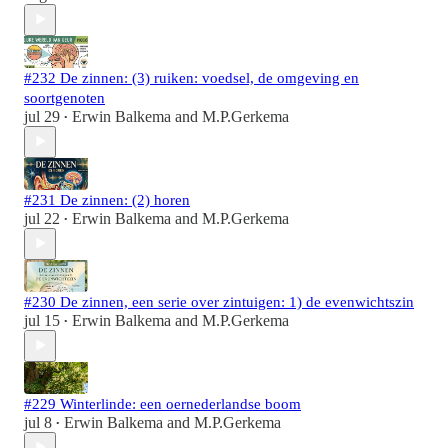
#232 De zinnen: (3) ruiken: voedsel, de omgeving en
soortgenoten
jul 29
Erwin Balkema
and
M.P.Gerkema
•
#231 De zinnen: (2) horen
jul 22
Erwin Balkema
and
M.P.Gerkema
•
#230 De zinnen, een serie over zintuigen: 1) de evenwichtszin
jul 15
Erwin Balkema
and
M.P.Gerkema
•
#229 Winterlinde: een oernederlandse boom
jul 8
Erwin Balkema
and
M.P.Gerkema
•