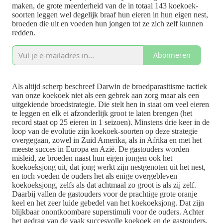
maken, de grote meerderheid van de in totaal 143 koekoek-
soorten leggen wel degelijk braaf hun eieren in hun eigen nest,
broeden die uit en voeden hun jongen tot ze zich zelf kunnen
redden.
Abonneren
Als altijd scherp beschreef Darwin de broedparasitisme tactiek
van onze koekoek niet als een gebrek aan zorg maar als een
uitgekiende broedstrategie. Die stelt hen in staat om veel eieren
te leggen en elk ei afzonderlijk groot te laten brengen (het
record staat op 25 eieren in 1 seizoen). Minstens drie keer in de
loop van de evolutie zijn koekoek-soorten op deze strategie
overgegaan, zowel in Zuid Amerika, als in Afrika en met het
meeste succes in Europa en Azië. De gastouders worden
misleid, ze broeden naast hun eigen jongen ook het
koekoeksjong uit, dat jong werkt zijn nestgenoten uit het nest,
en toch voeden de ouders het als enige overgebleven
koekoeksjong, zelfs als dat achtmaal zo groot is als zij zelf.
Daarbij vallen de gastouders voor de prachtige grote oranje
keel en het zeer luide gebedel van het koekoeksjong. Dat zijn
blijkbaar onontkoombare superstimuli voor de ouders. Achter
het gedrag van de vaak succesvolle koekoek en de gastouders,