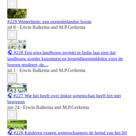
#229 Winterlinde: een oernederlandse boom
jul 8
Erwin Balkema
and
M.P.Gerkema
•
🎧 #228 Een giga landbouw projekt in India laat zien dat
landbouw zonder kunstmest en bestrijdingsmiddelen voor de
boeren rendeert, de…
jul 1
Erwin Balkema
and
M.P.Gerkema
•
🎧 #227 Wie het heeft over linkse wetenschap heeft het niet
begrepen
jun 24
Erwin Balkema
and
M.P.Gerkema
•
🎧 #226 Kinderen vragen wetenschappers de hemd van het lijf