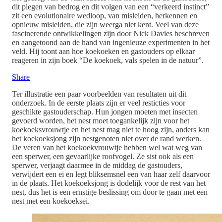
dit plegen van bedrog en dit volgen van een “verkeerd instinct”
zit een evolutionaire wedloop, van misleiden, herkennen en
opnieuw misleiden, die zijn weerga niet kent. Veel van deze
fascinerende ontwikkelingen zijn door Nick Davies beschreven
en aangetoond aan de hand van ingenieuze experimenten in het
veld. Hij toont aan hoe koekoeken en gastouders op elkaar
reageren in zijn boek “De koekoek, vals spelen in de natuur”.
Share
Ter illustratie een paar voorbeelden van resultaten uit dit
onderzoek. In de eerste plaats zijn er veel resticties voor
geschikte gastouderschap. Hun jongen moeten met insecten
gevoerd worden, het nest moet toegankelijk zijn voor het
koekoeksvrouwtje en het nest mag niet te hoog zijn, anders kan
het koekoeksjong zijn nestgenoten niet over de rand werken.
De veren van het koekoekvrouwtje hebben wel wat weg van
een sperwer, een gevaarlijke roofvogel. Ze sist ook als een
sperwer, verjaagt daarmee in de middag de gastouders,
verwijdert een ei en legt bliksemsnel een van haar zelf daarvoor
in de plaats. Het koekoeksjong is dodelijk voor de rest van het
nest, dus het is een ernstige beslissing om door te gaan met een
nest met een koekoeksei.