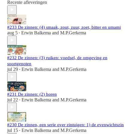
Recente afleveringen
#233 De zinnen: (4) smaak, zout, zuur, zoet, bitter en umami
aug 5
Erwin Balkema
and
M.P.Gerkema
•
#232 De zinnen: (3) ruiken: voedsel, de omgeving en
soortgenoten
jul 29
Erwin Balkema
and
M.P.Gerkema
•
#231 De zinnen: (2) horen
jul 22
Erwin Balkema
and
M.P.Gerkema
•
#230 De zinnen, een serie over zintuigen: 1) de evenwichtszin
jul 15
Erwin Balkema
and
M.P.Gerkema
•