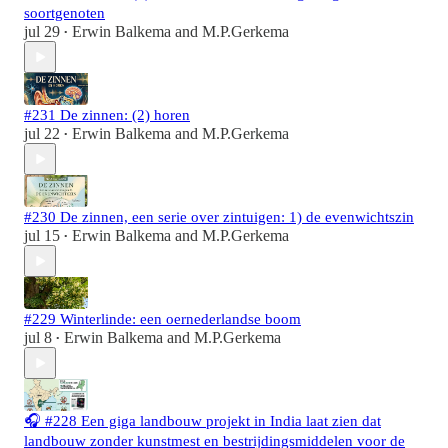
soortgenoten
jul 29
Erwin Balkema
and
M.P.Gerkema
•
#231 De zinnen: (2) horen
jul 22
Erwin Balkema
and
M.P.Gerkema
•
#230 De zinnen, een serie over zintuigen: 1) de evenwichtszin
jul 15
Erwin Balkema
and
M.P.Gerkema
•
#229 Winterlinde: een oernederlandse boom
jul 8
Erwin Balkema
and
M.P.Gerkema
•
🎧 #228 Een giga landbouw projekt in India laat zien dat
landbouw zonder kunstmest en bestrijdingsmiddelen voor de