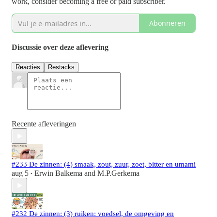
work, consider becoming a free or paid subscriber.
Abonneren
Discussie over deze aflevering
Reacties
Restacks
Recente afleveringen
#233 De zinnen: (4) smaak, zout, zuur, zoet, bitter en umami
aug 5
Erwin Balkema
and
M.P.Gerkema
•
#232 De zinnen: (3) ruiken: voedsel, de omgeving en