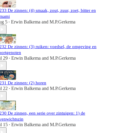
233 De zinnen: (4) smaak, zout, zuur, zoet, bitter en
mami
ug 5
Erwin Balkema
and
M.P.Gerkema
•
232 De zinnen: (3) ruiken: voedsel, de omgeving en
oortgenoten
ul 29
Erwin Balkema
and
M.P.Gerkema
•
231 De zinnen: (2) horen
ul 22
Erwin Balkema
and
M.P.Gerkema
•
230 De zinnen, een serie over zintuigen: 1) de
venwichtszin
ul 15
Erwin Balkema
and
M.P.Gerkema
•