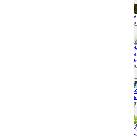
#
j

d
b
j

h
j

v