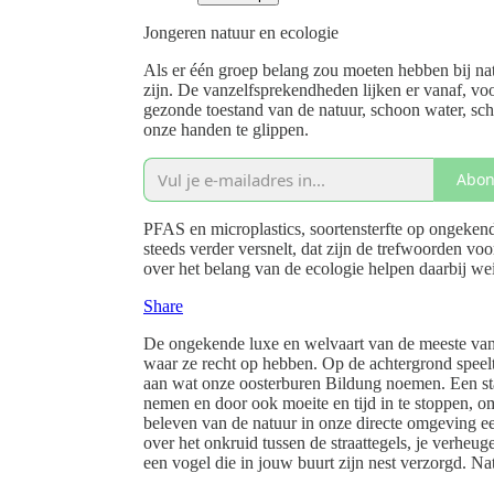
Jongeren natuur en ecologie
Als er één groep belang zou moeten hebben bij na
zijn. De vanzelfsprekendheden lijken er vanaf, v
gezonde toestand van de natuur, schoon water, sch
onze handen te glippen.
Abon
PFAS en microplastics, soortensterfte op ongekend
steeds verder versnelt, dat zijn de trefwoorden v
over het belang van de ecologie helpen daarbij we
Share
De ongekende luxe en welvaart van de meeste van 
waar ze recht op hebben. Op de achtergrond speelt
aan wat onze oosterburen Bildung noemen. Een staa
nemen en door ook moeite en tijd in te stoppen, om
beleven van de natuur in onze directe omgeving 
over het onkruid tussen de straattegels, je verhe
een vogel die in jouw buurt zijn nest verzorgd. Na