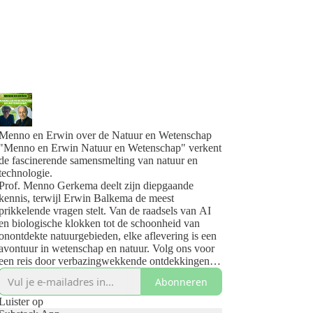
Menno en Erwin over de Natuur en Wetenschap
"Menno en Erwin Natuur en Wetenschap" verkent
de fascinerende samensmelting van natuur en
technologie.
Prof. Menno Gerkema deelt zijn diepgaande
kennis, terwijl Erwin Balkema de meest
prikkelende vragen stelt. Van de raadsels van AI
en biologische klokken tot de schoonheid van
onontdekte natuurgebieden, elke aflevering is een
avontuur in wetenschap en natuur. Volg ons voor
een reis door verbazingwekkende ontdekkingen
en inzichten.
Abonneren
Jouw pad naar de wonderen van de natuur en de
vooruitgang van technologie begint hier.
Luister op
www.mennoenerwin.nl/