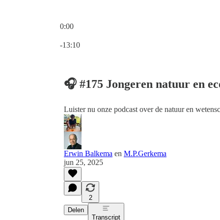
0:00
Huidige tijd: 0:00 / Totale tijd: -13:10
-13:10
🎧 #175 Jongeren natuur en ec
Luister nu onze podcast over de natuur en wetens
Erwin Balkema
en
M.P.Gerkema
jun 25, 2025
2
Delen
Transcript