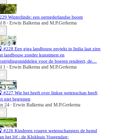
229 Winterlinde: een oernederlandse boom
ul 8
Erwin Balkema
and
M.P.Gerkema
•
 #228 Een giga landbouw projekt in India laat zien
at landbouw zonder kunstmest en
estrijdingsmiddelen voor de boeren rendeert, de…
ul 1
Erwin Balkema
and
M.P.Gerkema
•
 #227 Wie het heeft over linkse wetenschap heeft
et niet begrepen
un 24
Erwin Balkema
and
M.P.Gerkema
•
 #226 Kinderen vragen wetenschappers de hemd
an het lijf : de Klokhuis Vragendag: