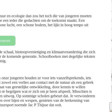
tuur en ecologie dan zou het toch die van jongeren moeten
oor een ieder die gedachten om de toekomst maakt. Een
one lucht, een schone bodem, het lijkt in hoog tempo uit
neren
e schaal, biotoopvernietiging en klimaatverandering die zich
oor de komende generatie. Schoolboeken met degelijke teksten
inig.
onze jongeren houden ze voor iets vanzelfsprekends, iets
 zowel een verlies aan contact met de natuur als een gebrek
t van geestelijke ontwikkeling, door kennis te willen
 te begrijpen wat er zich om je heen afspeelt. Misschien is
een uitweg. Op sommige scholen gebeurt dat. Je verwonderen
ugen over bijen en wespen, genieten van de herkenning van
tuursport noemde Jac P Thijsse dat ooit.