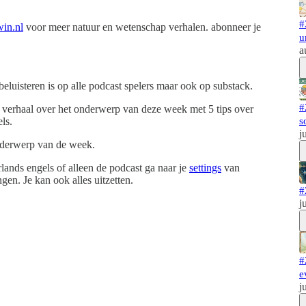
#
in.nl
voor meer natuur en wetenschap verhalen. abonneer je
u
a
luisteren is op alle podcast spelers maar ook op substack.
#
 verhaal over het onderwerp van deze week met 5 tips over
ls.
s
j
nderwerp van de week.
rlands engels of alleen de podcast ga naar je
settings
van
gen. Je kan ook alles uitzetten.
#
j
#
e
j