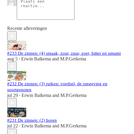
Recente afleveringen
#233 De zinnen: (4) smaak, zout, zuur, zoet, bitter en umami
aug 5
Erwin Balkema
and
M.P.Gerkema
•
#232 De zinnen: (3) ruiken: voedsel, de omgeving en
soortgenoten
jul 29
Erwin Balkema
and
M.P.Gerkema
•
#231 De zinnen: (2) horen
jul 22
Erwin Balkema
and
M.P.Gerkema
•