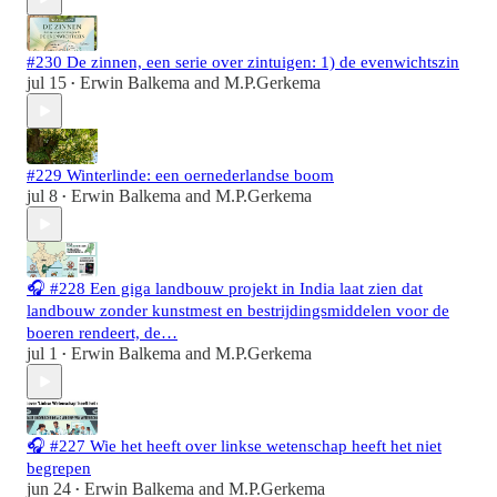
#230 De zinnen, een serie over zintuigen: 1) de evenwichtszin
jul 15
Erwin Balkema
and
M.P.Gerkema
•
#229 Winterlinde: een oernederlandse boom
jul 8
Erwin Balkema
and
M.P.Gerkema
•
🎧 #228 Een giga landbouw projekt in India laat zien dat
landbouw zonder kunstmest en bestrijdingsmiddelen voor de
boeren rendeert, de…
jul 1
Erwin Balkema
and
M.P.Gerkema
•
🎧 #227 Wie het heeft over linkse wetenschap heeft het niet
begrepen
jun 24
Erwin Balkema
and
M.P.Gerkema
•