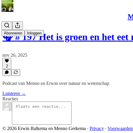
M
Abonneren
Inloggen
🎧 # 197 Het is groen en het ee
nov 26, 2025
2
Podcast van Menno en Erwin over natuur en wetenschap
Luisteren →
Reacties
© 2026 Erwin Balkema en Menno Gerkema
·
Privacy
∙
Voorwaarden