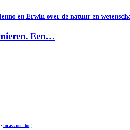
enno en Erwin over de natuur en wetensch
t mieren. Een…
∙
Incassomelding