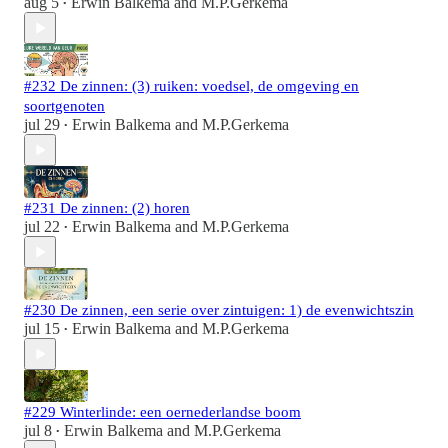
aug 5
Erwin Balkema
and
M.P.Gerkema
•
#232 De zinnen: (3) ruiken: voedsel, de omgeving en
soortgenoten
jul 29
Erwin Balkema
and
M.P.Gerkema
•
#231 De zinnen: (2) horen
jul 22
Erwin Balkema
and
M.P.Gerkema
•
#230 De zinnen, een serie over zintuigen: 1) de evenwichtszin
jul 15
Erwin Balkema
and
M.P.Gerkema
•
#229 Winterlinde: een oernederlandse boom
jul 8
Erwin Balkema
and
M.P.Gerkema
•