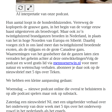
AI interpretatie van onze podcast.
Hun aantal loopt in de honderdduizenden. Verreweg de
koploperis de grauwe gans, in het begin van de vorige eeuw
haast uitgestorven als broedvogel. Maar ook zo’n
twintigduizend brandganzen broeden in Nederland, in plaats
van het in hoge Noorden van Europa en Siberië. Daarbij
voegen zich in ons land meer dan twintigduizend broedende
exoten, als de nijlgans en de grote Canadese gans.
Waarnemingen van het grasbeheer dat de ganzen laten zien
verraden het geheim achter al deze ontwikkelingenVolg de
podcast en word gratis lid via
mennoenerwin.nl
voor meer
natuur en wetenschap verhalen. abonneer je daar ook op de
nieuwsbrief met 5 tips over Teken.
We hebben een kleine aanpassing gedaan:
Woensdag → nieuwe podcast online die overal te beluisteren is
op alle podcast spelers maar ook op substack.
Zaterdag een nieuwsbrief NL met een uitgebreider verhaal over
het onderwerp van deze week met 5 tips over het onderwerp
zowel in het nederlands als het engels.