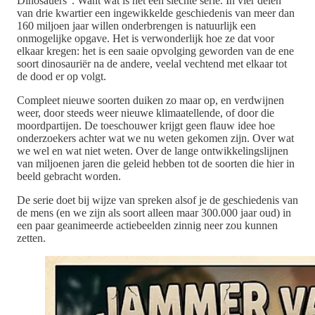
Dinosauers”. Want wat is het een slechte serie. In vier delen
van drie kwartier een ingewikkelde geschiedenis van meer dan
160 miljoen jaar willen onderbrengen is natuurlijk een
onmogelijke opgave. Het is verwonderlijk hoe ze dat voor
elkaar kregen: het is een saaie opvolging geworden van de ene
soort dinosauriër na de andere, veelal vechtend met elkaar tot
de dood er op volgt.
Compleet nieuwe soorten duiken zo maar op, en verdwijnen
weer, door steeds weer nieuwe klimaatellende, of door die
moordpartijen. De toeschouwer krijgt geen flauw idee hoe
onderzoekers achter wat we nu weten gekomen zijn. Over wat
we wel en wat niet weten. Over de lange ontwikkelingslijnen
van miljoenen jaren die geleid hebben tot de soorten die hier in
beeld gebracht worden.
De serie doet bij wijze van spreken alsof je de geschiedenis van
de mens (en we zijn als soort alleen maar 300.000 jaar oud) in
een paar geanimeerde actiebeelden zinnig neer zou kunnen
zetten.