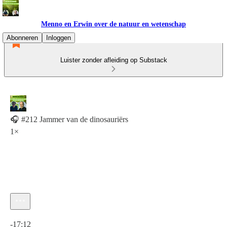
Menno en Erwin over de natuur en wetenschap
Abonneren
Inloggen
Luister zonder afleiding op Substack
🎧 #212 Jammer van de dinosauriërs
1×
Huidige tijd: 0:00 / Totale tijd: -17:12
-17:12