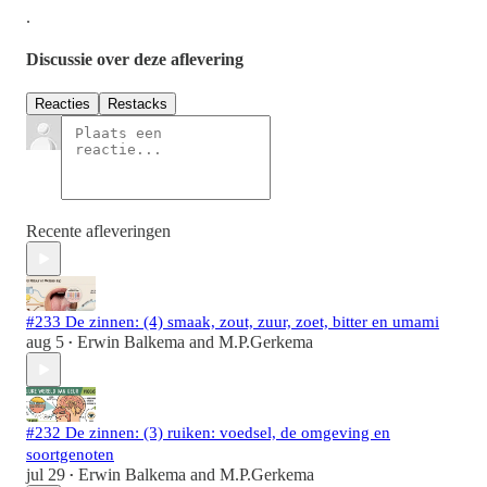
.
Discussie over deze aflevering
Reacties
Restacks
Recente afleveringen
#233 De zinnen: (4) smaak, zout, zuur, zoet, bitter en umami
aug 5
Erwin Balkema
and
M.P.Gerkema
•
#232 De zinnen: (3) ruiken: voedsel, de omgeving en
soortgenoten
jul 29
Erwin Balkema
and
M.P.Gerkema
•