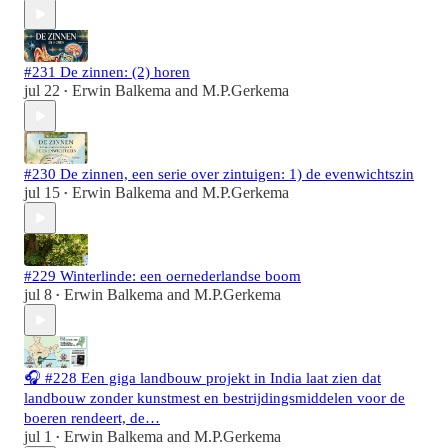
#231 De zinnen: (2) horen
jul 22
Erwin Balkema
and
M.P.Gerkema
•
#230 De zinnen, een serie over zintuigen: 1) de evenwichtszin
jul 15
Erwin Balkema
and
M.P.Gerkema
•
#229 Winterlinde: een oernederlandse boom
jul 8
Erwin Balkema
and
M.P.Gerkema
•
🎧 #228 Een giga landbouw projekt in India laat zien dat
landbouw zonder kunstmest en bestrijdingsmiddelen voor de
boeren rendeert, de…
jul 1
Erwin Balkema
and
M.P.Gerkema
•