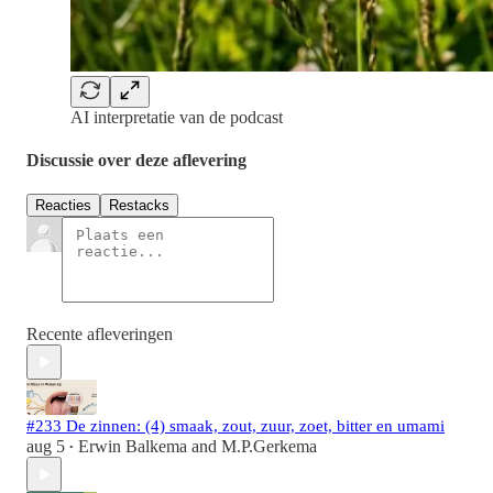
AI interpretatie van de podcast
Discussie over deze aflevering
Reacties
Restacks
Recente afleveringen
#233 De zinnen: (4) smaak, zout, zuur, zoet, bitter en umami
aug 5
Erwin Balkema
and
M.P.Gerkema
•