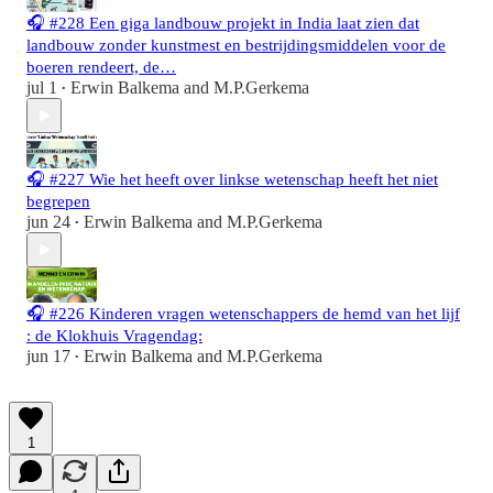
🎧 #228 Een giga landbouw projekt in India laat zien dat
landbouw zonder kunstmest en bestrijdingsmiddelen voor de
boeren rendeert, de…
jul 1
Erwin Balkema
and
M.P.Gerkema
•
🎧 #227 Wie het heeft over linkse wetenschap heeft het niet
begrepen
jun 24
Erwin Balkema
and
M.P.Gerkema
•
🎧 #226 Kinderen vragen wetenschappers de hemd van het lijf
: de Klokhuis Vragendag:
jun 17
Erwin Balkema
and
M.P.Gerkema
•
1