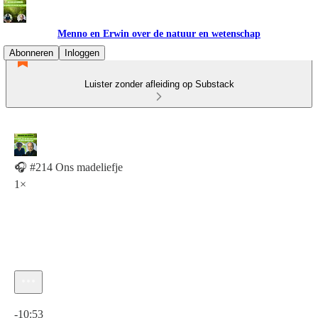
Menno en Erwin over de natuur en wetenschap
Abonneren
Inloggen
Luister zonder afleiding op Substack
🎧 #214 Ons madeliefje
1×
Huidige tijd: 0:00 / Totale tijd: -10:53
-10:53