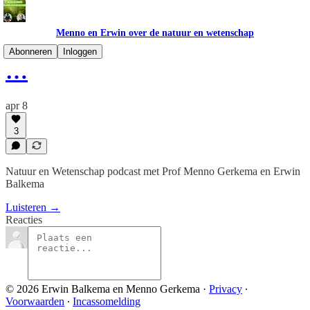
Menno en Erwin over de natuur en wetenschap
Abonneren
Inloggen
…
apr 8
3
Natuur en Wetenschap podcast met Prof Menno Gerkema en Erwin
Balkema
Luisteren →
Reacties
© 2026 Erwin Balkema en Menno Gerkema
·
Privacy
∙
Voorwaarden
∙
Incassomelding