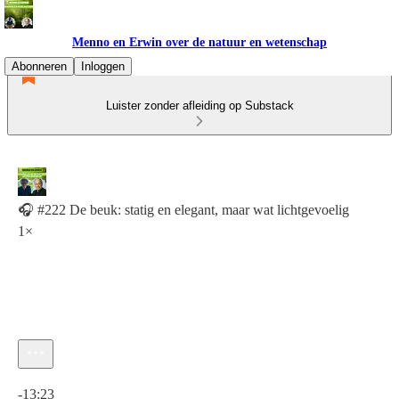
Menno en Erwin over de natuur en wetenschap
Abonneren
Inloggen
Luister zonder afleiding op Substack
🎧 #222 De beuk: statig en elegant, maar wat lichtgevoelig
1×
Huidige tijd: 0:00 / Totale tijd: -13:23
-13:23