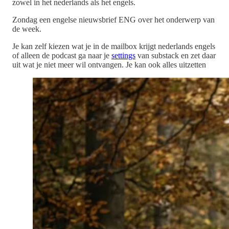
zowel in het nederlands als het engels.
Zondag een engelse nieuwsbrief ENG over het onderwerp van
de week.
Je kan zelf kiezen wat je in de mailbox krijgt nederlands engels
of alleen de podcast ga naar je
settings
van substack en zet daar
uit wat je niet meer wil ontvangen. Je kan ook alles uitzetten