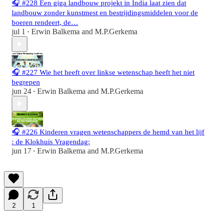
🎧 #228 Een giga landbouw projekt in India laat zien dat
landbouw zonder kunstmest en bestrijdingsmiddelen voor de
boeren rendeert, de…
jul 1
Erwin Balkema
and
M.P.Gerkema
•
🎧 #227 Wie het heeft over linkse wetenschap heeft het niet
begrepen
jun 24
Erwin Balkema
and
M.P.Gerkema
•
🎧 #226 Kinderen vragen wetenschappers de hemd van het lijf
: de Klokhuis Vragendag:
jun 17
Erwin Balkema
and
M.P.Gerkema
•
2
1