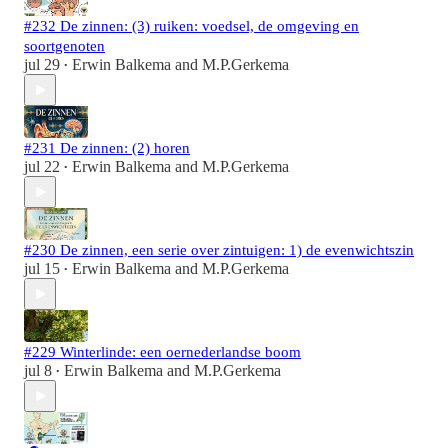
#232 De zinnen: (3) ruiken: voedsel, de omgeving en
soortgenoten
jul 29
Erwin Balkema
and
M.P.Gerkema
•
#231 De zinnen: (2) horen
jul 22
Erwin Balkema
and
M.P.Gerkema
•
#230 De zinnen, een serie over zintuigen: 1) de evenwichtszin
jul 15
Erwin Balkema
and
M.P.Gerkema
•
#229 Winterlinde: een oernederlandse boom
jul 8
Erwin Balkema
and
M.P.Gerkema
•