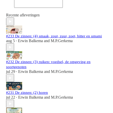
Recente afleveringen
#233 De zinnen: (4) smaak, zout, zuur, zoet, bitter en umami
aug 5
Erwin Balkema
and
M.P.Gerkema
•
#232 De zinnen: (3) ruiken: voedsel, de omgeving en
soortgenoten
jul 29
Erwin Balkema
and
M.P.Gerkema
•
#231 De zinnen: (2) horen
jul 22
Erwin Balkema
and
M.P.Gerkema
•