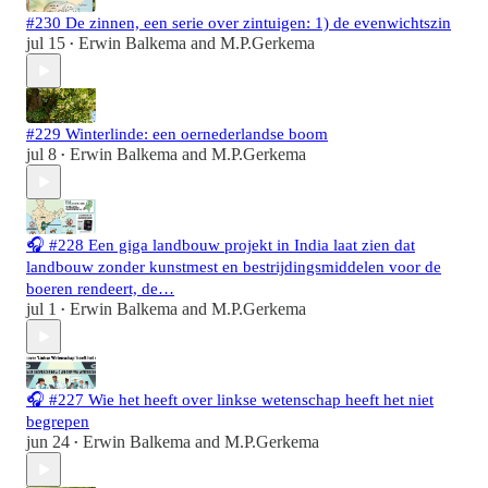
#230 De zinnen, een serie over zintuigen: 1) de evenwichtszin
jul 15
Erwin Balkema
and
M.P.Gerkema
•
#229 Winterlinde: een oernederlandse boom
jul 8
Erwin Balkema
and
M.P.Gerkema
•
🎧 #228 Een giga landbouw projekt in India laat zien dat
landbouw zonder kunstmest en bestrijdingsmiddelen voor de
boeren rendeert, de…
jul 1
Erwin Balkema
and
M.P.Gerkema
•
🎧 #227 Wie het heeft over linkse wetenschap heeft het niet
begrepen
jun 24
Erwin Balkema
and
M.P.Gerkema
•