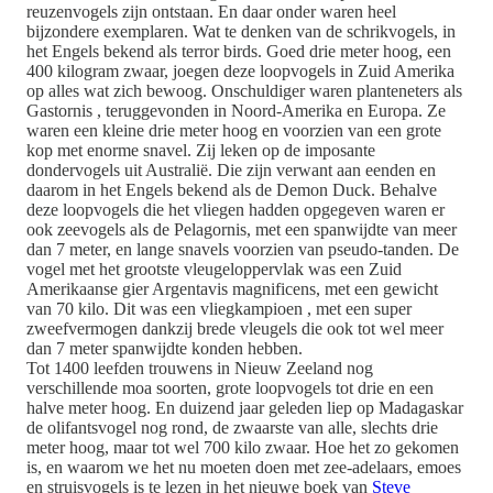
reuzenvogels zijn ontstaan. En daar onder waren heel
bijzondere exemplaren. Wat te denken van de schrikvogels, in
het Engels bekend als terror birds. Goed drie meter hoog, een
400 kilogram zwaar, joegen deze loopvogels in Zuid Amerika
op alles wat zich bewoog. Onschuldiger waren planteneters als
Gastornis , teruggevonden in Noord-Amerika en Europa. Ze
waren een kleine drie meter hoog en voorzien van een grote
kop met enorme snavel. Zij leken op de imposante
dondervogels uit Australië. Die zijn verwant aan eenden en
daarom in het Engels bekend als de Demon Duck. Behalve
deze loopvogels die het vliegen hadden opgegeven waren er
ook zeevogels als de Pelagornis, met een spanwijdte van meer
dan 7 meter, en lange snavels voorzien van pseudo-tanden. De
vogel met het grootste vleugeloppervlak was een Zuid
Amerikaanse gier Argentavis magnificens, met een gewicht
van 70 kilo. Dit was een vliegkampioen , met een super
zweefvermogen dankzij brede vleugels die ook tot wel meer
dan 7 meter spanwijdte konden hebben.
Tot 1400 leefden trouwens in Nieuw Zeeland nog
verschillende moa soorten, grote loopvogels tot drie en een
halve meter hoog. En duizend jaar geleden liep op Madagaskar
de olifantsvogel nog rond, de zwaarste van alle, slechts drie
meter hoog, maar tot wel 700 kilo zwaar. Hoe het zo gekomen
is, en waarom we het nu moeten doen met zee-adelaars, emoes
en struisvogels is te lezen in het nieuwe boek van
Steve