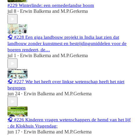
#229 Winterlinde: een oernederlandse boom
jul 8
Erwin Balkema
and
M.P.Gerkema
•
🎧 #228 Een giga landbouw projekt in India laat zien dat
landbouw zonder kunstmest en bestrijdingsmiddelen voor de
boeren rendeert, de…
jul 1
Erwin Balkema
and
M.P.Gerkema
•
🎧 #227 Wie het heeft over linkse wetenschap heeft het niet
begrepen
jun 24
Erwin Balkema
and
M.P.Gerkema
•
🎧 #226 Kinderen vragen wetenschappers de hemd van het lijf
: de Klokhuis Vragendag:
jun 17
Erwin Balkema
and
M.P.Gerkema
•