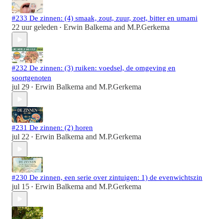
#233 De zinnen: (4) smaak, zout, zuur, zoet, bitter en umami
22 uur geleden
Erwin Balkema
and
M.P.Gerkema
•
#232 De zinnen: (3) ruiken: voedsel, de omgeving en
soortgenoten
jul 29
Erwin Balkema
and
M.P.Gerkema
•
#231 De zinnen: (2) horen
jul 22
Erwin Balkema
and
M.P.Gerkema
•
#230 De zinnen, een serie over zintuigen: 1) de evenwichtszin
jul 15
Erwin Balkema
and
M.P.Gerkema
•