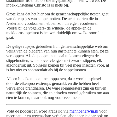
straatlantaarns en auto’s die ingepakt zijn in een wit web. De
inpakkunstenaar Christo is er niets bij.
Grote kans dat het hier om de gemeenschappelijke nesten gaat
van de rupsjes van stippelmotten. De acht soorten die in
Nederland voorkomen hebben zo hun eigen voorkeuren.
Vooral bij de vogelkers- de wilgen-, de appel- en de
meidoornstippelmot is het wel duidelijk om welke soort het
gaat.
De gelige rupsjes gebruiken hun gemeenschappelijke web om
veilig van de bladeren van hun gastplant te kunnen eten, tot ze
verpoppen. Als de poppen eenmaal uitkomen vliegen de
stippelmotten, witte bovenvleugels met zwarte stippen, elk
afzonderlijk uit. Spinsels komen bij veel meer insecten voor, al
is het niet zo spectaculair als bij de stippelmotten.
Alleen bij eiken moet men oppassen, daar worden spinsels
door de eikenprocessierups gemaakt, en die hebben heel
vervelende brandharen. De ware spinmeesters zijn en blijven
natuurlijk de spinnen, die spindraden vooral gebruiken om aan
eten te komen, maar ook nog voor veel meer.
Volg de podcast en word gratis lid via
mennoenerwin.nl
voor
meer natuur en wetenschap verhalen. abonneer je daar ook op