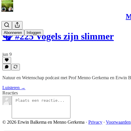
M
Abonneren
Inloggen
🎧 #225 Vogels zijn slimmer
jun 9
Natuur en Wetenschap podcast met Prof Menno Gerkema en Erwin 
Luisteren →
Reacties
© 2026 Erwin Balkema en Menno Gerkema
·
Privacy
∙
Voorwaarden