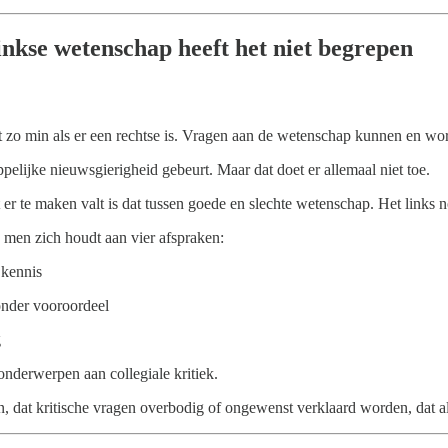
inkse wetenschap heeft het niet begrepen
t zo min als er een rechtse is. Vragen aan de wetenschap kunnen en wor
ppelijke nieuwsgierigheid gebeurt. Maar dat doet er allemaal niet toe.
t er te maken valt is dat tussen goede en slechte wetenschap. Het lin
 men zich houdt aan vier afspraken:
 kennis
onder vooroordeel
g
onderwerpen aan collegiale kritiek.
, dat kritische vragen overbodig of ongewenst verklaard worden, dat all