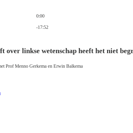
0:00
Huidige tijd: 0:00 / Totale tijd: -17:52
-17:52
ft over linkse wetenschap heeft het niet beg
 met Prof Menno Gerkema en Erwin Balkema
a