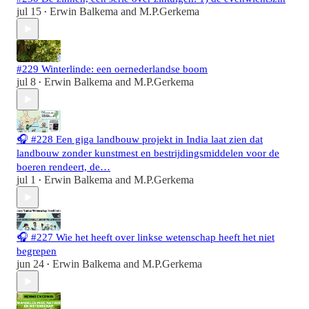
jul 15
Erwin Balkema
and
M.P.Gerkema
•
#229 Winterlinde: een oernederlandse boom
jul 8
Erwin Balkema
and
M.P.Gerkema
•
🎧 #228 Een giga landbouw projekt in India laat zien dat
landbouw zonder kunstmest en bestrijdingsmiddelen voor de
boeren rendeert, de…
jul 1
Erwin Balkema
and
M.P.Gerkema
•
🎧 #227 Wie het heeft over linkse wetenschap heeft het niet
begrepen
jun 24
Erwin Balkema
and
M.P.Gerkema
•