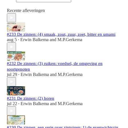
Recente afleveringen
#233 De zinnen: (4) smaak, zout, zuur, zoet, bitter en umami
aug 5
Erwin Balkema
and
M.P.Gerkema
•
#232 De zinnen: (3) ruiken: voedsel, de omgeving en
soortgenoten
jul 29
Erwin Balkema
and
M.P.Gerkema
•
#231 De zinnen: (2) horen
jul 22
Erwin Balkema
and
M.P.Gerkema
•
#230 De zinnen, een serie over zintuigen: 1) de evenwichtszin