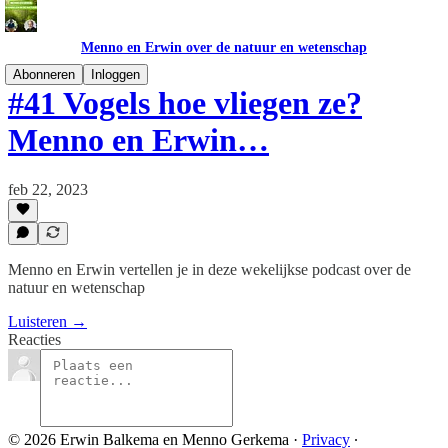
Menno en Erwin over de natuur en wetenschap
Abonneren
Inloggen
#41 Vogels hoe vliegen ze?
Menno en Erwin…
feb 22, 2023
Menno en Erwin vertellen je in deze wekelijkse podcast over de
natuur en wetenschap
Luisteren →
Reacties
© 2026 Erwin Balkema en Menno Gerkema
·
Privacy
∙