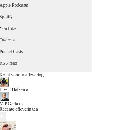
Apple Podcasts
Spotify
YouTube
Overcast
Pocket Casts
RSS-feed
Komt voor in aflevering
Erwin Balkema
M.P.Gerkema
Recente afleveringen