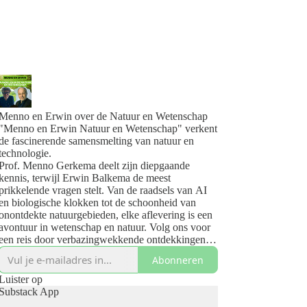
Menno en Erwin over de Natuur en Wetenschap
"Menno en Erwin Natuur en Wetenschap" verkent
de fascinerende samensmelting van natuur en
technologie.
Prof. Menno Gerkema deelt zijn diepgaande
kennis, terwijl Erwin Balkema de meest
prikkelende vragen stelt. Van de raadsels van AI
en biologische klokken tot de schoonheid van
onontdekte natuurgebieden, elke aflevering is een
avontuur in wetenschap en natuur. Volg ons voor
een reis door verbazingwekkende ontdekkingen
en inzichten.
Abonneren
Jouw pad naar de wonderen van de natuur en de
vooruitgang van technologie begint hier.
Luister op
www.mennoenerwin.nl/
Substack App