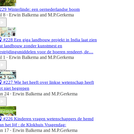
229 Winterlinde: een oernederlandse boom
ul 8
Erwin Balkema
and
M.P.Gerkema
•
 #228 Een giga landbouw projekt in India laat zien
at landbouw zonder kunstmest en
estrijdingsmiddelen voor de boeren rendeert, de…
ul 1
Erwin Balkema
and
M.P.Gerkema
•
 #227 Wie het heeft over linkse wetenschap heeft
et niet begrepen
un 24
Erwin Balkema
and
M.P.Gerkema
•
 #226 Kinderen vragen wetenschappers de hemd
an het lijf : de Klokhuis Vragendag:
un 17
Erwin Balkema
and
M.P.Gerkema
•