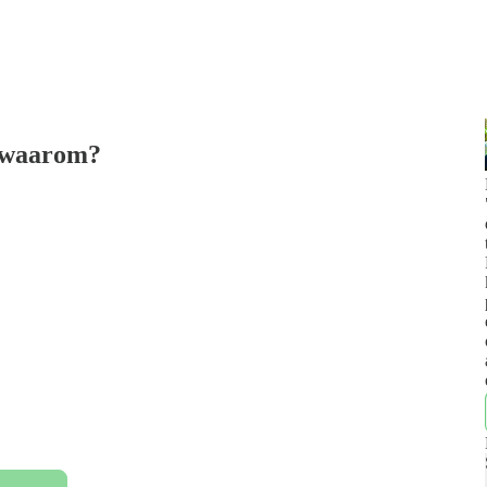
e waarom?