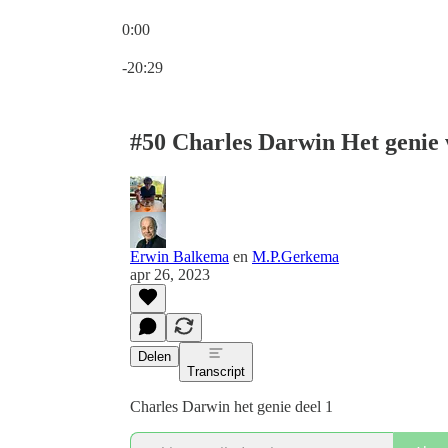
0:00
Huidige tijd: 0:00 / Totale tijd: -20:29
-20:29
#50 Charles Darwin Het geni
Erwin Balkema
en
M.P.Gerkema
apr 26, 2023
Delen
Transcript
Charles Darwin het genie deel 1