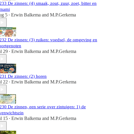
233 De zinnen: (4) smaak, zout, zuur, zoet, bitter en
mami
ug 5
Erwin Balkema
and
M.P.Gerkema
•
232 De zinnen: (3) ruiken: voedsel, de omgeving en
oortgenoten
ul 29
Erwin Balkema
and
M.P.Gerkema
•
231 De zinnen: (2) horen
ul 22
Erwin Balkema
and
M.P.Gerkema
•
230 De zinnen, een serie over zintuigen: 1) de
venwichtszin
ul 15
Erwin Balkema
and
M.P.Gerkema
•