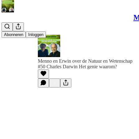
M
Abonneren
Inloggen
Menno en Erwin over de Natuur en Wetenschap
#50 Charles Darwin Het genie waarom?