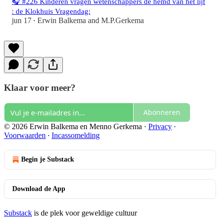
🎧 #226 Kinderen vragen wetenschappers de hemd van het lijf
: de Klokhuis Vragendag:
jun 17
Erwin Balkema
and
M.P.Gerkema
•
Klaar voor meer?
Abonneren
© 2026 Erwin Balkema en Menno Gerkema
·
Privacy
∙
Voorwaarden
∙
Incassomelding
Begin je Substack
Download de App
Substack
is de plek voor geweldige cultuur