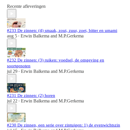
Recente afleveringen
#233 De zinnen: (4) smaak, zout, zuur, zoet, bitter en umami
aug 5
Erwin Balkema
and
M.P.Gerkema
•
#232 De zinnen: (3) ruiken: voedsel, de omgeving en
soortgenoten
jul 29
Erwin Balkema
and
M.P.Gerkema
•
#231 De zinnen: (2) horen
jul 22
Erwin Balkema
and
M.P.Gerkema
•
#230 De zinnen, een serie over zintuigen: 1) de evenwichtszin