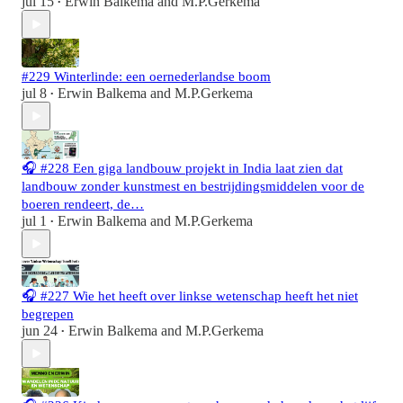
jul 15
Erwin Balkema
and
M.P.Gerkema
•
#229 Winterlinde: een oernederlandse boom
jul 8
Erwin Balkema
and
M.P.Gerkema
•
🎧 #228 Een giga landbouw projekt in India laat zien dat
landbouw zonder kunstmest en bestrijdingsmiddelen voor de
boeren rendeert, de…
jul 1
Erwin Balkema
and
M.P.Gerkema
•
🎧 #227 Wie het heeft over linkse wetenschap heeft het niet
begrepen
jun 24
Erwin Balkema
and
M.P.Gerkema
•