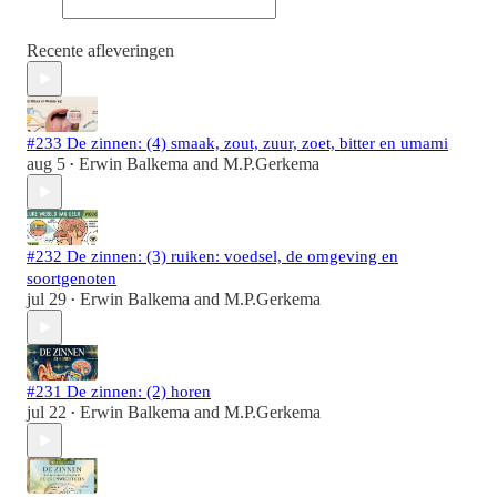
Recente afleveringen
#233 De zinnen: (4) smaak, zout, zuur, zoet, bitter en umami
aug 5
Erwin Balkema
and
M.P.Gerkema
•
#232 De zinnen: (3) ruiken: voedsel, de omgeving en
soortgenoten
jul 29
Erwin Balkema
and
M.P.Gerkema
•
#231 De zinnen: (2) horen
jul 22
Erwin Balkema
and
M.P.Gerkema
•