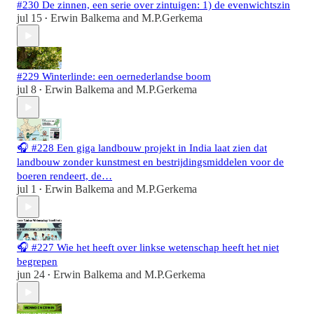
#230 De zinnen, een serie over zintuigen: 1) de evenwichtszin
jul 15
Erwin Balkema
and
M.P.Gerkema
•
#229 Winterlinde: een oernederlandse boom
jul 8
Erwin Balkema
and
M.P.Gerkema
•
🎧 #228 Een giga landbouw projekt in India laat zien dat
landbouw zonder kunstmest en bestrijdingsmiddelen voor de
boeren rendeert, de…
jul 1
Erwin Balkema
and
M.P.Gerkema
•
🎧 #227 Wie het heeft over linkse wetenschap heeft het niet
begrepen
jun 24
Erwin Balkema
and
M.P.Gerkema
•