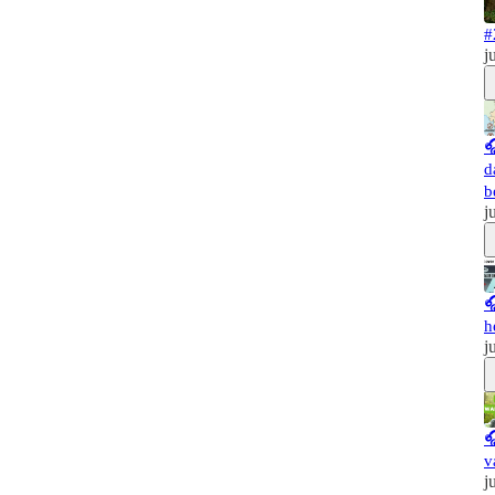
#
j

d
b
j

h
j

v
j