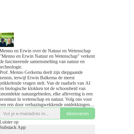
Menno en Erwin over de Natuur en Wetenschap
"Menno en Erwin Natuur en Wetenschap" verkent
de fascinerende samensmelting van natuur en
technologie.
Prof. Menno Gerkema deelt zijn diepgaande
kennis, terwijl Erwin Balkema de meest
prikkelende vragen stelt. Van de raadsels van AI
en biologische klokken tot de schoonheid van
onontdekte natuurgebieden, elke aflevering is een
avontuur in wetenschap en natuur. Volg ons voor
een reis door verbazingwekkende ontdekkingen
en inzichten.
Abonneren
Jouw pad naar de wonderen van de natuur en de
vooruitgang van technologie begint hier.
Luister op
www.mennoenerwin.nl/
Substack App