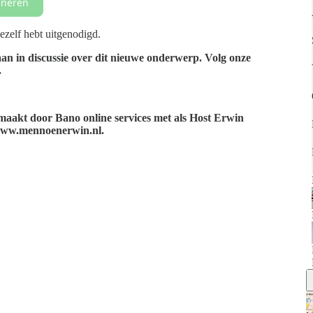
neren
jezelf hebt uitgenodigd.
 in discussie over dit nieuwe onderwerp. Volg onze
.
akt door Bano online services met als Host Erwin
www.mennoenerwin.nl⁠⁠.