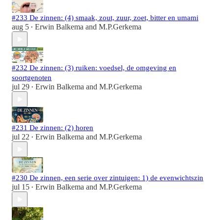
#233 De zinnen: (4) smaak, zout, zuur, zoet, bitter en umami
aug 5
Erwin Balkema
and
M.P.Gerkema
•
#232 De zinnen: (3) ruiken: voedsel, de omgeving en
soortgenoten
jul 29
Erwin Balkema
and
M.P.Gerkema
•
#231 De zinnen: (2) horen
jul 22
Erwin Balkema
and
M.P.Gerkema
•
#230 De zinnen, een serie over zintuigen: 1) de evenwichtszin
jul 15
Erwin Balkema
and
M.P.Gerkema
•