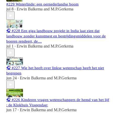
#229 Winterlinde: een oernederlandse boom
jul 8
Erwin Balkema
and
M.P.Gerkema
•
🎧 #228 Een giga landbouw projekt in India laat zien dat
landbouw zonder kunstmest en bestrijdingsmiddelen voor de
boeren rendeert, de…
jul 1
Erwin Balkema
and
M.P.Gerkema
•
🎧 #227 Wie het heeft over linkse wetenschap heeft het niet
begrepen
jun 24
Erwin Balkema
and
M.P.Gerkema
•
🎧 #226 Kinderen vragen wetenschappers de hemd van het lijf
: de Klokhuis Vragendag:
jun 17
Erwin Balkema
and
M.P.Gerkema
•