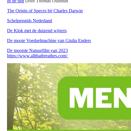
⁠⁠⁠⁠⁠⁠⁠⁠⁠⁠⁠⁠⁠⁠⁠⁠⁠In de shit⁠⁠⁠⁠⁠⁠⁠⁠⁠⁠⁠⁠⁠⁠⁠⁠⁠
Door Thomas Oudman
⁠⁠⁠⁠⁠⁠⁠⁠⁠⁠⁠⁠⁠⁠⁠⁠⁠The Origin of Speces bij Charles Darwin⁠⁠⁠⁠⁠⁠⁠⁠⁠⁠⁠⁠⁠⁠⁠⁠⁠
⁠⁠⁠⁠⁠⁠⁠⁠⁠⁠⁠⁠⁠⁠⁠⁠⁠Schelpengids Nederland⁠⁠⁠⁠⁠⁠⁠⁠⁠⁠⁠⁠⁠⁠⁠⁠
⁠⁠⁠⁠⁠⁠⁠⁠⁠⁠⁠⁠⁠⁠⁠⁠⁠De Klok met de duizend wijzers⁠⁠⁠⁠⁠⁠⁠⁠⁠⁠⁠⁠⁠⁠⁠⁠
⁠⁠⁠⁠⁠⁠⁠⁠⁠⁠⁠⁠⁠De mooie Voedselmachine van Giulia Enders⁠⁠⁠⁠⁠⁠⁠⁠⁠⁠⁠⁠⁠
⁠⁠⁠De mooiste Natuurfilm van 2023
https://www.allthatbreathes.com/⁠